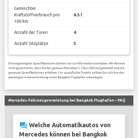
Gemischter
Kraftstoffverbrauch pro
6.5 l
100 km
Anzahl der Türen
4
Anzahl Sitzplätze
5
Die angezeigten Spezifikationen dienen nur zu Informationszwecken. Wir können
nicht garantieren, dass Sie das genaue Mercedes C Class-Fahrzeugmodell und die
genauen Spezifikationen erhalten. Für spezifische Details sollten Sie sich bei der
jeweiligen Autovermietung unter Bangkok Flughafen erkundigen.
Mercedes-Fahrzeugvermietung bei Bangkok Flughafen – FAQ
question_answer
Welche Automatikautos von
Mercedes können bei Bangkok