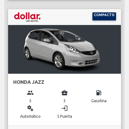
COMPACTO
HONDA JAZZ
group
business_center
local_gas_station
5
3
Gasolina
miscellaneous_services
login
Automático
5 Puerta