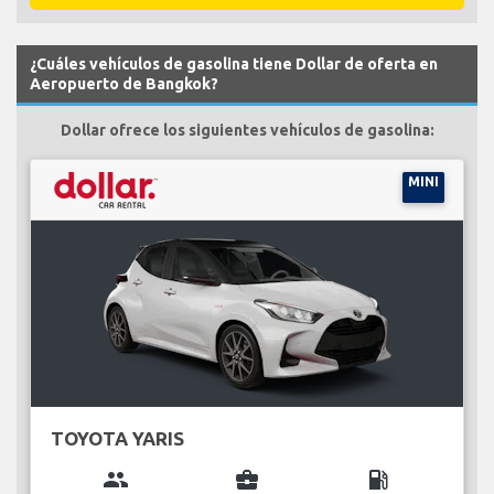
¿Cuáles vehículos de gasolina tiene Dollar de oferta en
Aeropuerto de Bangkok?
Dollar ofrece los siguientes vehículos de gasolina:
MINI
TOYOTA YARIS
group
business_center
local_gas_station