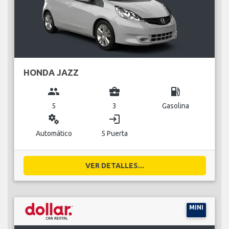
HONDA JAZZ
group
business_center
local_gas_station
5
3
Gasolina
miscellaneous_services
login
Automático
5 Puerta
VER DETALLES...
MINI