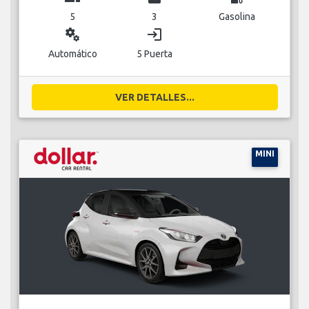
5
3
Gasolina
miscellaneous_services
login
Automático
5 Puerta
VER DETALLES...
MINI