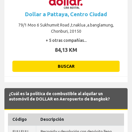
Dollar a Pattaya, Centro Ciudad
79/1 Moo 6 Sukhumvit Road ,t.naklua ,a.banglamung,
Chonburi, 20150
+ 5 otras compañías...
84,13 KM
BUSCAR
¿Cuál es la política de combustible al alquilar un
automóvil de DOLLAR en Aeropuerto de Bangkok?
Código
Descripción
FULLFULL
Recogida y devolución con depósito lleno