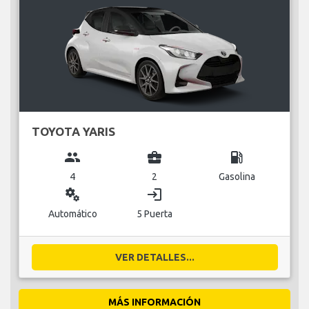
TOYOTA YARIS
group
business_center
local_gas_station
4
2
Gasolina
miscellaneous_services
login
Automático
5 Puerta
VER DETALLES...
MÁS INFORMACIÓN