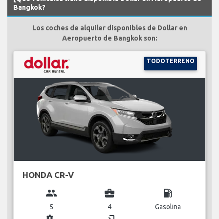
Bangkok?
Los coches de alquiler disponibles de Dollar en
Aeropuerto de Bangkok son:
TODOTERRENO
HONDA CR-V
group
business_center
local_gas_station
5
4
Gasolina