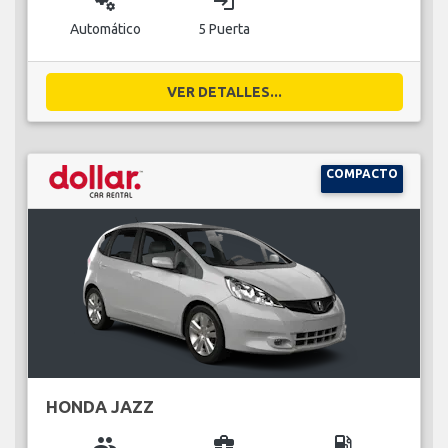
miscellaneous_services
login
Automático
5 Puerta
VER DETALLES...
COMPACTO
HONDA JAZZ
group
business_center
local_gas_station