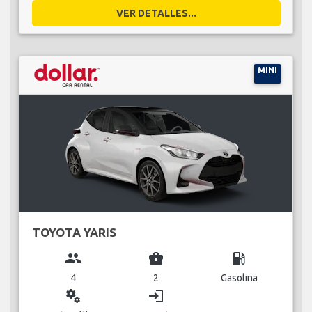
VER DETALLES...
MINI
TOYOTA YARIS
group
business_center
local_gas_station
4
2
Gasolina
miscellaneous_services
login