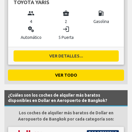
TOYOTA YARIS
group
business_center
local_gas_station
4
2
Gasolina
miscellaneous_services
login
Automático
5 Puerta
VER DETALLES...
VER TODO
¿Cuáles son los coches de alquiler más baratos
disponibles en Dollar en Aeropuerto de Bangkok?
Los coches de alquiler más baratos de Dollar en
Aeropuerto de Bangkok por cada categoría son: