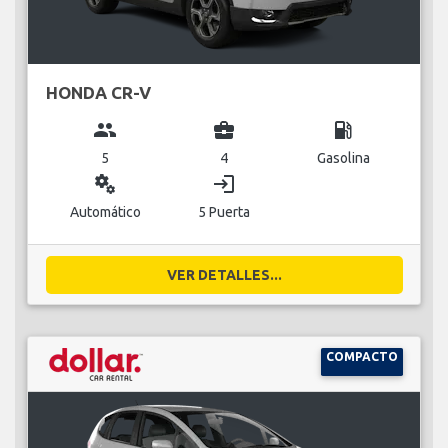
HONDA CR-V
group
business_center
local_gas_station
5
4
Gasolina
miscellaneous_services
login
Automático
5 Puerta
VER DETALLES...
COMPACTO