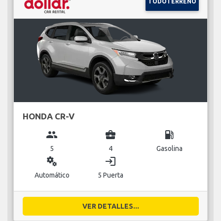
TODOTERRENO
HONDA CR-V
group
business_center
local_gas_station
5
4
Gasolina
miscellaneous_services
login
Automático
5 Puerta
VER DETALLES...