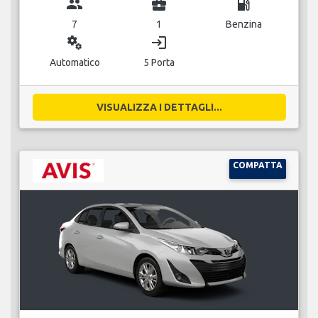
group
business_center
local_gas_station
7
1
Benzina
miscellaneous_services
login
Automatico
5 Porta
VISUALIZZA I DETTAGLI...
COMPATTA