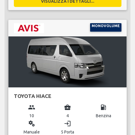
VISUALIZZA I DETTAGLI...
MONOVOLUME
TOYOTA HIACE
group
business_center
local_gas_station
10
4
Benzina
miscellaneous_services
login
Manuale
5 Porta