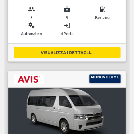
group
business_center
local_gas_station
5
5
Benzina
miscellaneous_services
login
Automatico
4 Porta
VISUALIZZA I DETTAGLI...
MONOVOLUME