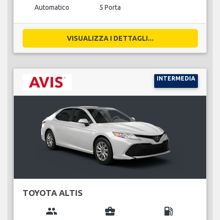
Automatico
5 Porta
VISUALIZZA I DETTAGLI...
INTERMEDIA
TOYOTA ALTIS
group
business_center
local_gas_station