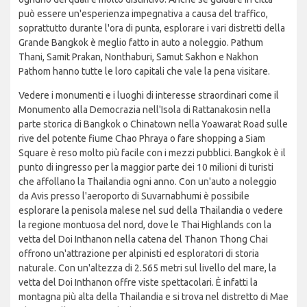
può essere un'esperienza impegnativa a causa del traffico,
soprattutto durante l'ora di punta, esplorare i vari distretti della
Grande Bangkok è meglio fatto in auto a noleggio. Pathum
Thani, Samit Prakan, Nonthaburi, Samut Sakhon e Nakhon
Pathom hanno tutte le loro capitali che vale la pena visitare.
Vedere i monumenti e i luoghi di interesse straordinari come il
Monumento alla Democrazia nell'Isola di Rattanakosin nella
parte storica di Bangkok o Chinatown nella Yoawarat Road sulle
rive del potente fiume Chao Phraya o fare shopping a Siam
Square è reso molto più facile con i mezzi pubblici. Bangkok è il
punto di ingresso per la maggior parte dei 10 milioni di turisti
che affollano la Thailandia ogni anno. Con un'auto a noleggio
da Avis presso l'aeroporto di Suvarnabhumi è possibile
esplorare la penisola malese nel sud della Thailandia o vedere
la regione montuosa del nord, dove le Thai Highlands con la
vetta del Doi Inthanon nella catena del Thanon Thong Chai
offrono un'attrazione per alpinisti ed esploratori di storia
naturale. Con un'altezza di 2.565 metri sul livello del mare, la
vetta del Doi Inthanon offre viste spettacolari. È infatti la
montagna più alta della Thailandia e si trova nel distretto di Mae