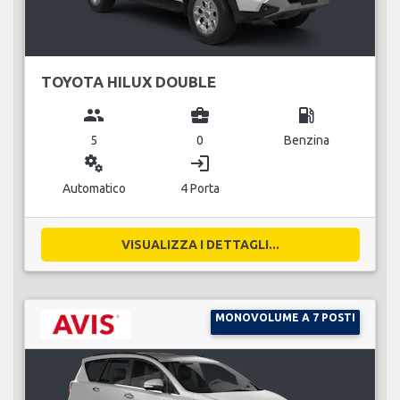
TOYOTA HILUX DOUBLE
group
business_center
local_gas_station
5
0
Benzina
miscellaneous_services
login
Automatico
4 Porta
VISUALIZZA I DETTAGLI...
MONOVOLUME A 7 POSTI