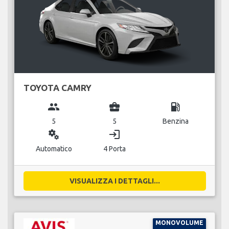
TOYOTA CAMRY
group
business_center
local_gas_station
5
5
Benzina
miscellaneous_services
login
Automatico
4 Porta
VISUALIZZA I DETTAGLI...
MONOVOLUME