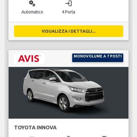
miscellaneous_services
login
Automatico
4 Porta
VISUALIZZA I DETTAGLI...
MONOVOLUME A 7 POSTI
TOYOTA INNOVA