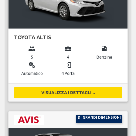
TOYOTA ALTIS
group
business_center
local_gas_station
5
4
Benzina
miscellaneous_services
login
Automatico
4 Porta
VISUALIZZA I DETTAGLI...
DI GRANDI DIMENSIONI