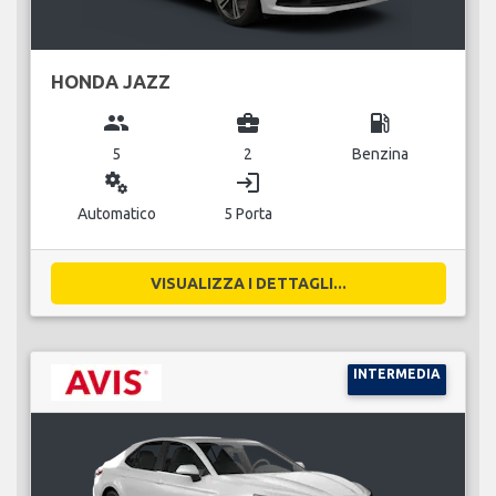
HONDA JAZZ
group
business_center
local_gas_station
5
2
Benzina
miscellaneous_services
login
Automatico
5 Porta
VISUALIZZA I DETTAGLI...
INTERMEDIA