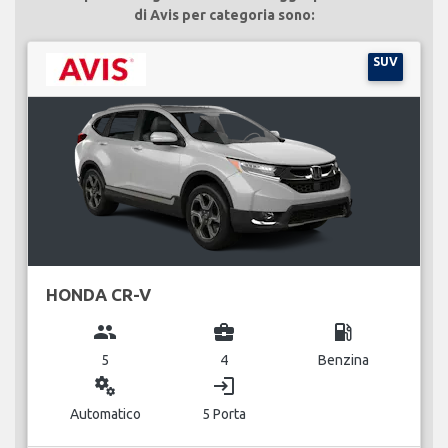
di Avis per categoria sono:
SUV
HONDA CR-V
group
business_center
local_gas_station
5
4
Benzina
miscellaneous_services
login
Automatico
5 Porta