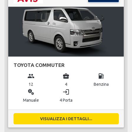
TOYOTA COMMUTER
group
business_center
local_gas_station
12
4
Benzina
miscellaneous_services
login
Manuale
4 Porta
VISUALIZZA I DETTAGLI...