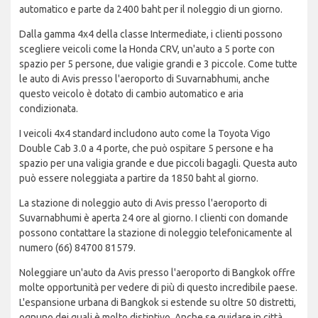
automatico e parte da 2400 baht per il noleggio di un giorno.
Dalla gamma 4x4 della classe Intermediate, i clienti possono
scegliere veicoli come la Honda CRV, un'auto a 5 porte con
spazio per 5 persone, due valigie grandi e 3 piccole. Come tutte
le auto di Avis presso l'aeroporto di Suvarnabhumi, anche
questo veicolo è dotato di cambio automatico e aria
condizionata.
I veicoli 4x4 standard includono auto come la Toyota Vigo
Double Cab 3.0 a 4 porte, che può ospitare 5 persone e ha
spazio per una valigia grande e due piccoli bagagli. Questa auto
può essere noleggiata a partire da 1850 baht al giorno.
La stazione di noleggio auto di Avis presso l'aeroporto di
Suvarnabhumi è aperta 24 ore al giorno. I clienti con domande
possono contattare la stazione di noleggio telefonicamente al
numero (66) 84700 81579.
Noleggiare un'auto da Avis presso l'aeroporto di Bangkok offre
molte opportunità per vedere di più di questo incredibile paese.
L'espansione urbana di Bangkok si estende su oltre 50 distretti,
ognuno dei quali è molto distintivo. Anche se guidare in città