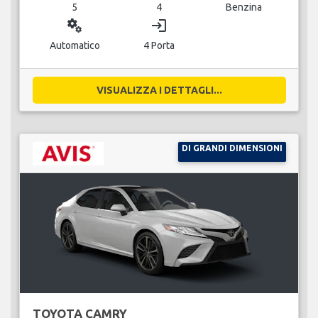
5
4
Benzina
miscellaneous_services
login
Automatico
4 Porta
VISUALIZZA I DETTAGLI...
DI GRANDI DIMENSIONI
TOYOTA CAMRY