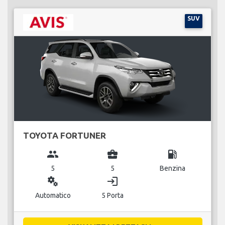
SUV
TOYOTA FORTUNER
group
business_center
local_gas_station
5
5
Benzina
miscellaneous_services
login
Automatico
5 Porta