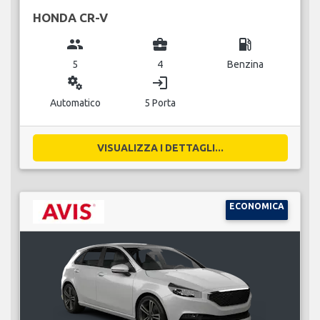
HONDA CR-V
group
business_center
local_gas_station
5
4
Benzina
miscellaneous_services
login
Automatico
5 Porta
VISUALIZZA I DETTAGLI...
ECONOMICA