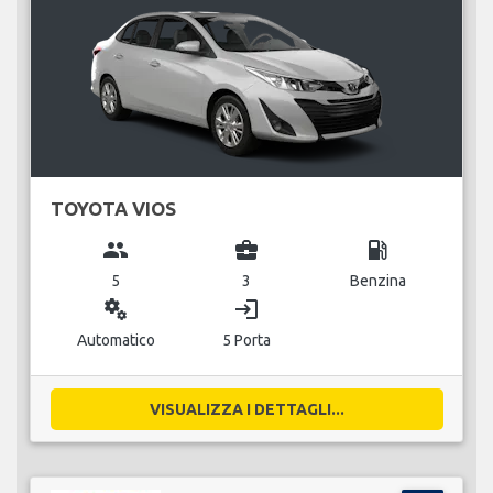
TOYOTA VIOS
group
business_center
local_gas_station
5
3
Benzina
miscellaneous_services
login
Automatico
5 Porta
VISUALIZZA I DETTAGLI...