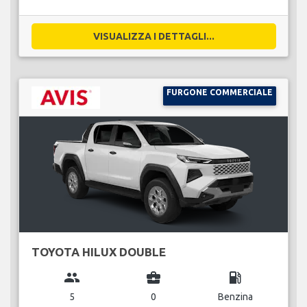
VISUALIZZA I DETTAGLI...
FURGONE COMMERCIALE
TOYOTA HILUX DOUBLE
group
business_center
local_gas_station
5
0
Benzina