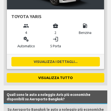
TOYOTA YARIS
group
business_center
local_gas_station
4
2
Benzina
miscellaneous_services
login
Automatico
5 Porta
VISUALIZZA I DETTAGLI...
VISUALIZZA TUTTO
Quali sono le auto a noleggio Avis più economiche
disponibili su Aeroporto Bangkok?
Su Aeroporto Bangkok le auto a noleggio più economiche