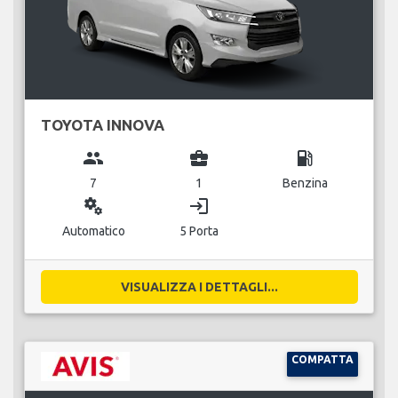
TOYOTA INNOVA
group
business_center
local_gas_station
7
1
Benzina
miscellaneous_services
login
Automatico
5 Porta
VISUALIZZA I DETTAGLI...
COMPATTA