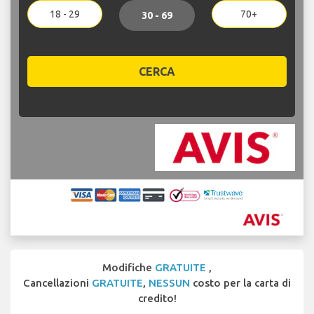
18 - 29
70+
30 - 69
CERCA
Modifiche
GRATUITE
,
Cancellazioni
GRATUITE
,
NESSUN
costo per la carta di
credito!