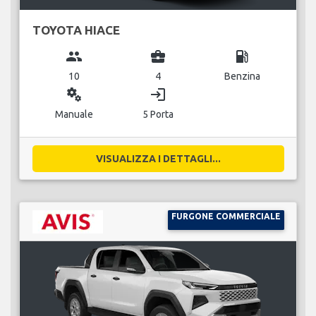
TOYOTA HIACE
group
business_center
local_gas_station
10
4
Benzina
miscellaneous_services
login
Manuale
5 Porta
VISUALIZZA I DETTAGLI...
FURGONE COMMERCIALE