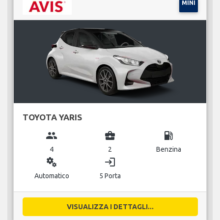
MINI
TOYOTA YARIS
group
business_center
local_gas_station
4
2
Benzina
miscellaneous_services
login
Automatico
5 Porta
VISUALIZZA I DETTAGLI...