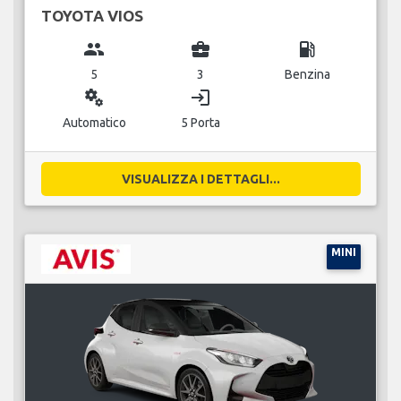
TOYOTA VIOS
group
business_center
local_gas_station
5
3
Benzina
miscellaneous_services
login
Automatico
5 Porta
VISUALIZZA I DETTAGLI...
MINI