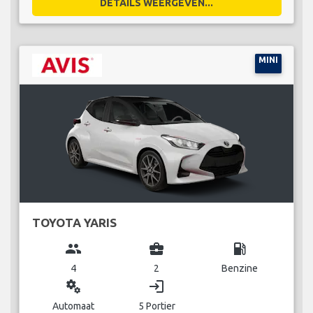
DETAILS WEERGEVEN...
MINI
TOYOTA YARIS
group
business_center
local_gas_station
4
2
Benzine
miscellaneous_services
login
Automaat
5 Portier