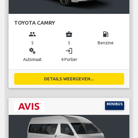
TOYOTA CAMRY
group
business_center
local_gas_station
5
5
Benzine
miscellaneous_services
login
Automaat
4 Portier
DETAILS WEERGEVEN...
MINIBUS