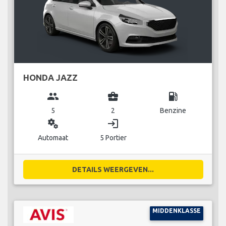
HONDA JAZZ
group
business_center
local_gas_station
5
2
Benzine
miscellaneous_services
login
Automaat
5 Portier
DETAILS WEERGEVEN...
MIDDENKLASSE