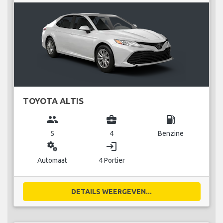
TOYOTA ALTIS
group
business_center
local_gas_station
5
4
Benzine
miscellaneous_services
login
Automaat
4 Portier
DETAILS WEERGEVEN...