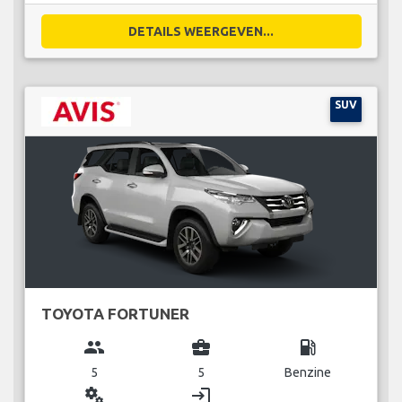
DETAILS WEERGEVEN...
SUV
TOYOTA FORTUNER
group
business_center
local_gas_station
5
5
Benzine
miscellaneous_services
login