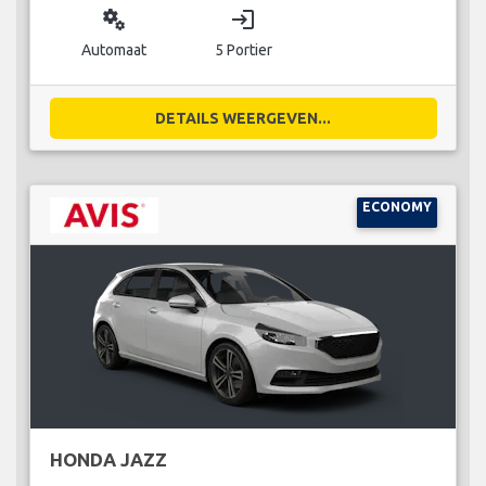
miscellaneous_services
login
Automaat
5 Portier
DETAILS WEERGEVEN...
ECONOMY
HONDA JAZZ