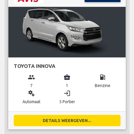
TOYOTA INNOVA
group
business_center
local_gas_station
7
1
Benzine
miscellaneous_services
login
Automaat
5 Portier
DETAILS WEERGEVEN...