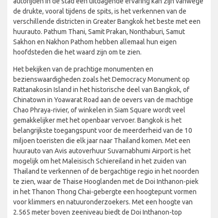
autorijden in de stad een uitdagende ervaring kan zijn vanwege
de drukte, vooral tijdens de spits, is het verkennen van de
verschillende districten in Greater Bangkok het beste met een
huurauto. Pathum Thani, Samit Prakan, Nonthaburi, Samut
Sakhon en Nakhon Pathom hebben allemaal hun eigen
hoofdsteden die het waard zijn om te zien.
Het bekijken van de prachtige monumenten en
bezienswaardigheden zoals het Democracy Monument op
Rattanakosin Island in het historische deel van Bangkok, of
Chinatown in Yoawarat Road aan de oevers van de machtige
Chao Phraya-rivier, of winkelen in Siam Square wordt veel
gemakkelijker met het openbaar vervoer. Bangkok is het
belangrijkste toegangspunt voor de meerderheid van de 10
miljoen toeristen die elk jaar naar Thailand komen. Met een
huurauto van Avis autoverhuur Suvarnabhumi Airport is het
mogelijk om het Maleisisch Schiereiland in het zuiden van
Thailand te verkennen of de bergachtige regio in het noorden
te zien, waar de Thaise Hooglanden met de Doi Inthanon-piek
in het Thanon Thong Chai-gebergte een hoogtepunt vormen
voor klimmers en natuuronderzoekers. Met een hoogte van
2.565 meter boven zeeniveau biedt de Doi Inthanon-top