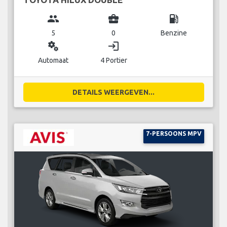
group
business_center
local_gas_station
5
0
Benzine
miscellaneous_services
login
Automaat
4 Portier
DETAILS WEERGEVEN...
7-PERSOONS MPV