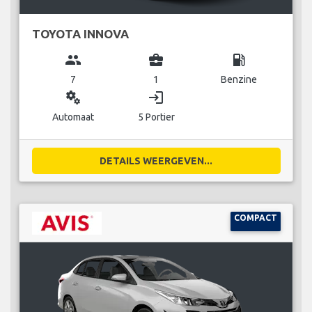
TOYOTA INNOVA
group
business_center
local_gas_station
7
1
Benzine
miscellaneous_services
login
Automaat
5 Portier
DETAILS WEERGEVEN...
COMPACT