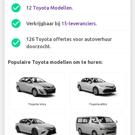
check_circle
12
Toyota Modellen
.
check_circle
Verkrijgbaar bij
15-leveranciers
.
126 Toyota offertes voor autoverhuur
check_circle
doorzocht.
Populaire Toyota modellen om te huren:
Toyota Vios
Toyota Altis