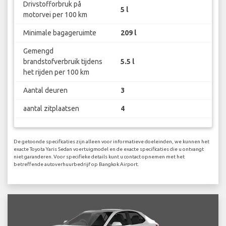
Drivstofforbruk på
5 l
motorvei per 100 km
Minimale bagageruimte
209 l
Gemengd
brandstofverbruik tijdens
5.5 l
het rijden per 100 km
Aantal deuren
3
aantal zitplaatsen
4
De getoonde specificaties zijn alleen voor informatieve doeleinden, we kunnen het
exacte Toyota Yaris Sedan voertuigmodel en de exacte specificaties die u ontvangt
niet garanderen. Voor specifieke details kunt u contact opnemen met het
betreffende autoverhuurbedrijf op Bangkok Airport.