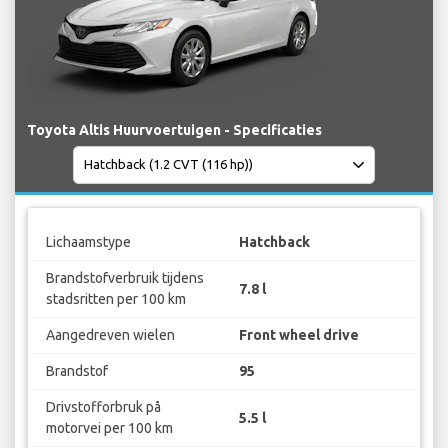
Toyota Altis Huurvoertuigen - Specificaties
Lichaamstype
Hatchback
Brandstofverbruik tijdens
7.8 l
stadsritten per 100 km
Aangedreven wielen
Front wheel drive
Brandstof
95
Drivstofforbruk på
5.5 l
motorvei per 100 km