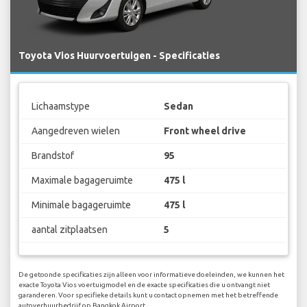
Toyota Vios Huurvoertuigen - Specificaties
Lichaamstype
Sedan
Aangedreven wielen
Front wheel drive
Brandstof
95
Maximale bagageruimte
475 l
Minimale bagageruimte
475 l
aantal zitplaatsen
5
De getoonde specificaties zijn alleen voor informatieve doeleinden, we kunnen het
exacte Toyota Vios voertuigmodel en de exacte specificaties die u ontvangt niet
garanderen. Voor specifieke details kunt u contact opnemen met het betreffende
autoverhuurbedrijf op Bangkok Airport.