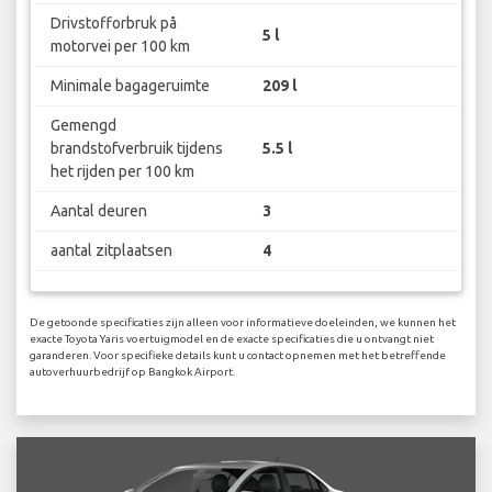
Drivstofforbruk på
5 l
motorvei per 100 km
Minimale bagageruimte
209 l
Gemengd
brandstofverbruik tijdens
5.5 l
het rijden per 100 km
Aantal deuren
3
aantal zitplaatsen
4
De getoonde specificaties zijn alleen voor informatieve doeleinden, we kunnen het
exacte Toyota Yaris voertuigmodel en de exacte specificaties die u ontvangt niet
garanderen. Voor specifieke details kunt u contact opnemen met het betreffende
autoverhuurbedrijf op Bangkok Airport.