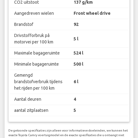
CO2 uitstoot
137 g/km
Aangedreven wielen
Front wheel drive
Brandstof
92
Drivstofforbruk på
5 l
motorvei per 100 km
Maximale bagageruimte
524 l
Minimale bagageruimte
500 l
Gemengd
brandstofverbruik tijdens
6 l
het rijden per 100 km
Aantal deuren
4
aantal zitplaatsen
5
De getoonde specificaties zijn alleen voor informatieve doeleinden, we kunnen het
exacte Toyota Camry voertuigmodel en de exacte specificaties die u ontvangt niet