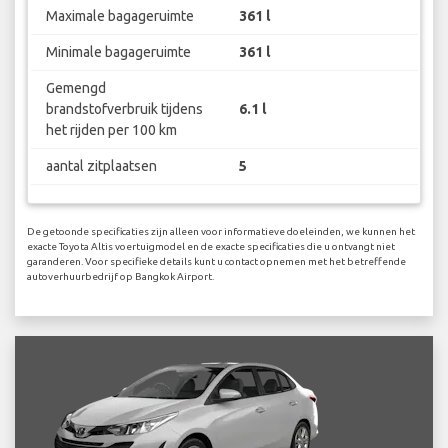
Maximale bagageruimte
361 l
Minimale bagageruimte
361 l
Gemengd
brandstofverbruik tijdens
6.1 l
het rijden per 100 km
aantal zitplaatsen
5
De getoonde specificaties zijn alleen voor informatieve doeleinden, we kunnen het
exacte Toyota Altis voertuigmodel en de exacte specificaties die u ontvangt niet
garanderen. Voor specifieke details kunt u contact opnemen met het betreffende
autoverhuurbedrijf op Bangkok Airport.