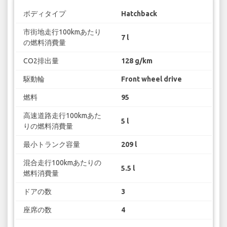
ボディタイプ
Hatchback
市街地走行100kmあたり
7 l
の燃料消費量
CO2排出量
128 g/km
駆動輪
Front wheel drive
燃料
95
高速道路走行100kmあた
5 l
りの燃料消費量
最小トランク容量
209 l
混合走行100kmあたりの
5.5 l
燃料消費量
ドアの数
3
座席の数
4