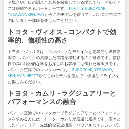
る場合や、街の隠れた名所を探索している場合でも、アルティ
スは信頼できるパートナーです。
THRIFTY
,
EUROPCAR
,
YESAWAY
,
KPN
,
AVIS
からこのモデルを借りて、バンコク空港で
のレンタカー体験を楽しんでください。
トヨタ・ヴィオス - コンパクトで効
率的、信頼性の高さ
トヨタ・ヴィオスは、コンパクトなデザインと驚異的な燃費効
率で、バンコクの混雑した道路を移動するのに最適です。信頼
性の高い経済的な車をお探しのお客様には優れた選択肢です。
バンコク空港でのレンタカーには、
EUROPCAR
,
YESAWAY
,
KPN
,
AVIS
,
HERTZ
からこのモデルを選んで、快適なドライブを
お楽しみください。
トヨタ・カムリ - ラグジュアリーと
パフォーマンスの融合
バンコク空港でのレンタカーでラグジュアリーとパフォーマン
スを求める方には、トヨタ・カムリが最適な選択です。広々と
したインテリア、先進的な安全機能、パワフルなエンジンで知