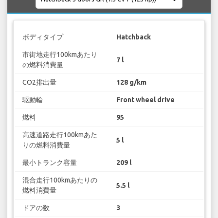
ボディタイプ
Hatchback
市街地走行100kmあたり
7 l
の燃料消費量
CO2排出量
128 g/km
駆動輪
Front wheel drive
燃料
95
高速道路走行100kmあた
5 l
りの燃料消費量
最小トランク容量
209 l
混合走行100kmあたりの
5.5 l
燃料消費量
ドアの数
3