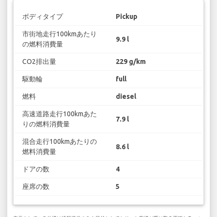
ボディタイプ
Pickup
市街地走行100kmあたり
9.9 l
の燃料消費量
CO2排出量
229 g/km
駆動輪
full
燃料
diesel
高速道路走行100kmあた
7.9 l
りの燃料消費量
混合走行100kmあたりの
8.6 l
燃料消費量
ドアの数
4
座席の数
5