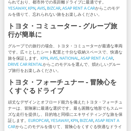
られており、都市外での長距離ドライブに最適です。
YESAWAY
,
KPN
,
AVIS
,
BIZCAR
,
ASAP RENT A CAR
からこのモデ
ルを借りて、忘れられない旅をお楽しみください。
トヨタ・コミューター - グループ旅
行が簡単に
グループでの旅行の場合、トヨタ・コミューターが最適な車両
です。広々としたシート配置と十分な収納スペースで、快適な
旅を保証します。
KPN
,
AVIS
,
NATIONAL
,
ASAP RENT A CAR
,
DRIVE CAR RENTAL
からこのモデルを選んで、煩わしいグルー
プ旅行をお楽しみください。
トヨタ・フォーチュナー - 冒険心を
くすぐるドライブ
頑丈なデザインとオフロード能力を備えたトヨタ・フォーチュ
ナーは、冒険家に最適な選択です。最も困難な地形でもスムー
ズな走行を提供し、目的地と同様にエキサイティングな旅を保
証します。
EUROPCAR
,
YESAWAY
,
KPN
,
BIZCAR
,
ASAP RENT A
CAR
からこのモデルを借りて、冒険心をくすぐる快適なドライ