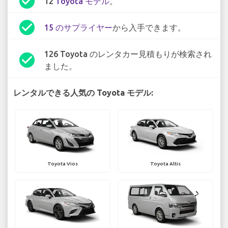
check_circle
12
Toyota モデル
。
check_circle
15 のサプライヤー
から入手できます。
126 Toyota のレンタカー見積もりが検索され
check_circle
ました。
レンタルできる人気の Toyota モデル:
Toyota Vios
Toyota Altis