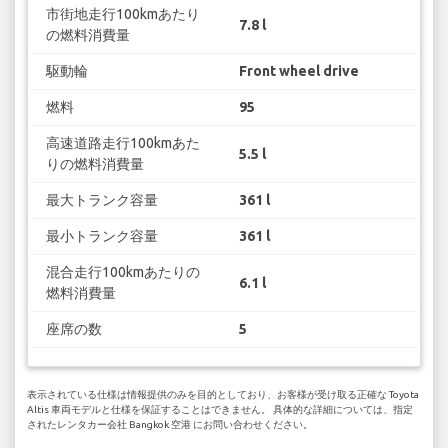
市街地走行100kmあたり
7.8 l
の燃料消費量
駆動輪
Front wheel drive
燃料
95
高速道路走行100kmあた
5.5 l
りの燃料消費量
最大トランク容量
361 l
最小トランク容量
361 l
混合走行100kmあたりの
6.1 l
燃料消費量
座席の数
5
表示されている仕様は情報提供のみを目的としており、お客様が受け取る正確な Toyota
Altis 車両モデルと仕様を保証することはできません。 具体的な詳細については、指定
されたレンタカー会社 Bangkok 空港 にお問い合わせください。