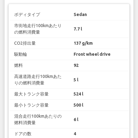
ボディタイプ
Sedan
市街地走行100kmあたり
7.7 l
の燃料消費量
CO2排出量
137 g/km
駆動輪
Front wheel drive
燃料
92
高速道路走行100kmあた
5 l
りの燃料消費量
最大トランク容量
524 l
最小トランク容量
500 l
混合走行100kmあたりの
6 l
燃料消費量
ドアの数
4