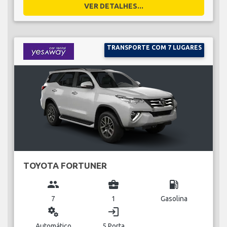
VER DETALHES...
TRANSPORTE COM 7 LUGARES
TOYOTA FORTUNER
group
business_center
local_gas_station
7
1
Gasolina
miscellaneous_services
login
Automático
5 Porta