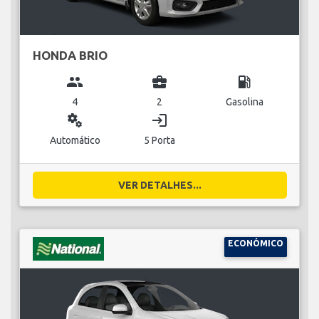
HONDA BRIO
group
business_center
local_gas_station
4
2
Gasolina
miscellaneous_services
login
Automático
5 Porta
VER DETALHES...
ECONÓMICO