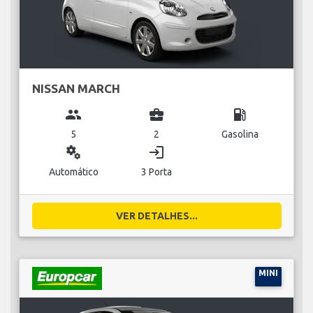
NISSAN MARCH
group
business_center
local_gas_station
5
2
Gasolina
miscellaneous_services
login
Automático
3 Porta
VER DETALHES...
MINI