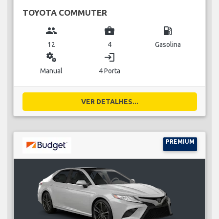
TOYOTA COMMUTER
group
business_center
local_gas_station
12
4
Gasolina
miscellaneous_services
login
Manual
4 Porta
VER DETALHES...
PREMIUM