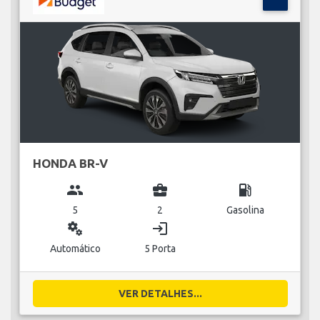
HONDA BR-V
group
business_center
local_gas_station
5
2
Gasolina
miscellaneous_services
login
Automático
5 Porta
VER DETALHES...