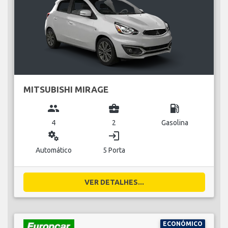
MITSUBISHI MIRAGE
group
business_center
local_gas_station
4
2
Gasolina
miscellaneous_services
login
Automático
5 Porta
VER DETALHES...
ECONÓMICO