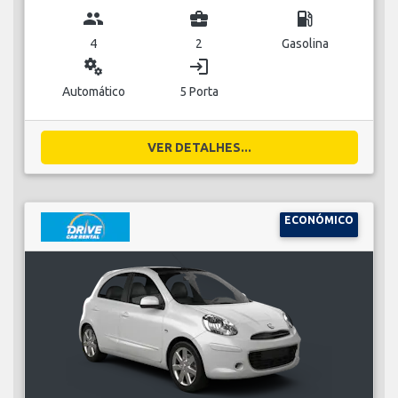
group
business_center
local_gas_station
4
2
Gasolina
miscellaneous_services
login
Automático
5 Porta
VER DETALHES...
ECONÓMICO