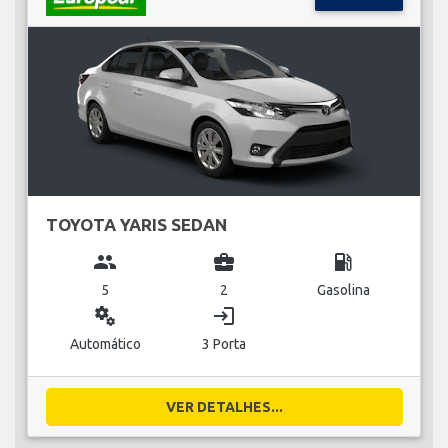
TOYOTA YARIS SEDAN
group
business_center
local_gas_station
5
2
Gasolina
miscellaneous_services
login
Automático
3 Porta
VER DETALHES...