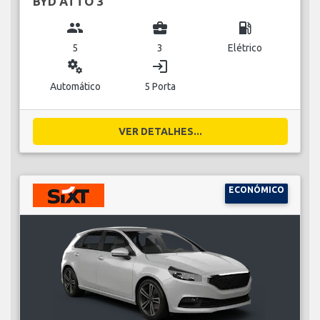
BYD ATTO 3
group
business_center
local_gas_station
5
3
Elétrico
miscellaneous_services
login
Automático
5 Porta
VER DETALHES...
ECONÓMICO