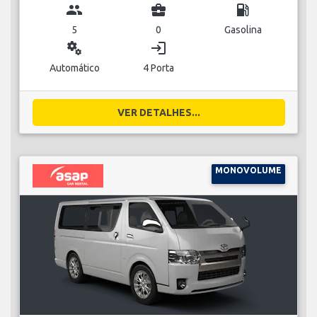
group
business_center
local_gas_station
5
0
Gasolina
miscellaneous_services
login
Automático
4 Porta
VER DETALHES...
MONOVOLUME