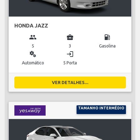
HONDA JAZZ
group
business_center
local_gas_station
5
3
Gasolina
miscellaneous_services
login
Automático
5 Porta
VER DETALHES...
TAMANHO INTERMÉDIO