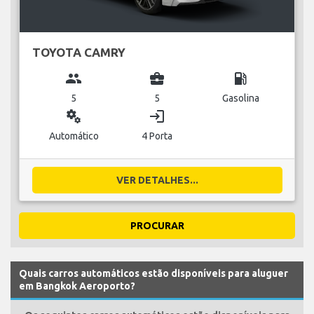
TOYOTA CAMRY
group
business_center
local_gas_station
5
5
Gasolina
miscellaneous_services
login
Automático
4 Porta
VER DETALHES...
PROCURAR
Quais carros automáticos estão disponíveis para aluguer
em Bangkok Aeroporto?