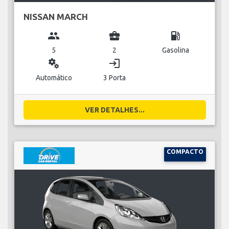
NISSAN MARCH
group
business_center
local_gas_station
5
2
Gasolina
miscellaneous_services
login
Automático
3 Porta
VER DETALHES...
COMPACTO