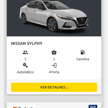
NISSAN SYLPHY
group
business_center
local_gas_station
5
5
Gasolina
miscellaneous_services
login
Automático
4 Porta
VER DETALHES...
SUV