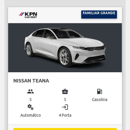
FAMILIAR GRANDE
NISSAN TEANA
group
business_center
local_gas_station
5
5
Gasolina
miscellaneous_services
login
Automático
4 Porta