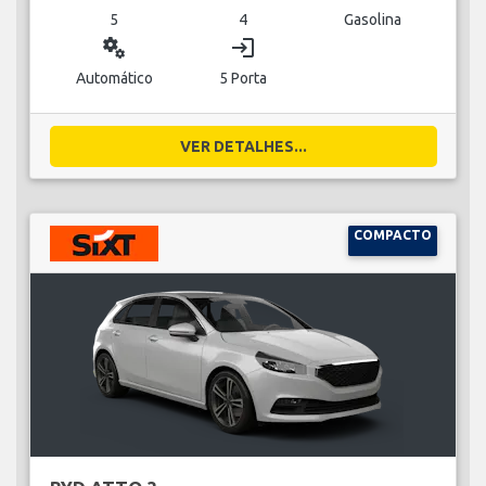
5
4
Gasolina
miscellaneous_services
login
Automático
5 Porta
VER DETALHES...
COMPACTO