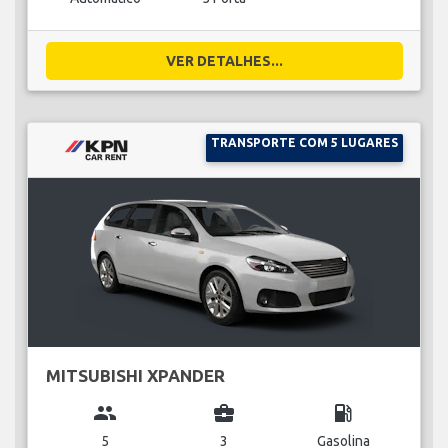
VER DETALHES...
TRANSPORTE COM 5 LUGARES
MITSUBISHI XPANDER
group
business_center
local_gas_station
5
3
Gasolina