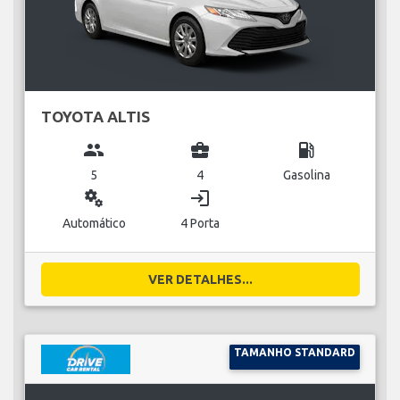
TOYOTA ALTIS
group
business_center
local_gas_station
5
4
Gasolina
miscellaneous_services
login
Automático
4 Porta
VER DETALHES...
TAMANHO STANDARD