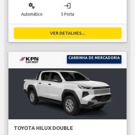
miscellaneous_services
login
Automático
5 Porta
VER DETALHES...
CARRINHA DE MERCADORIA
TOYOTA HILUX DOUBLE