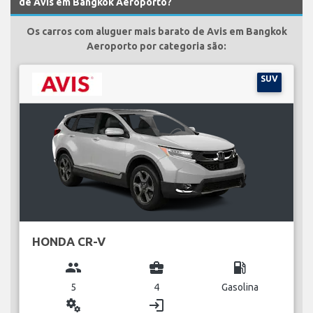
de Avis em Bangkok Aeroporto?
Os carros com aluguer mais barato de Avis em Bangkok
Aeroporto por categoria são:
SUV
HONDA CR-V
group
business_center
local_gas_station
5
4
Gasolina
miscellaneous_services
login