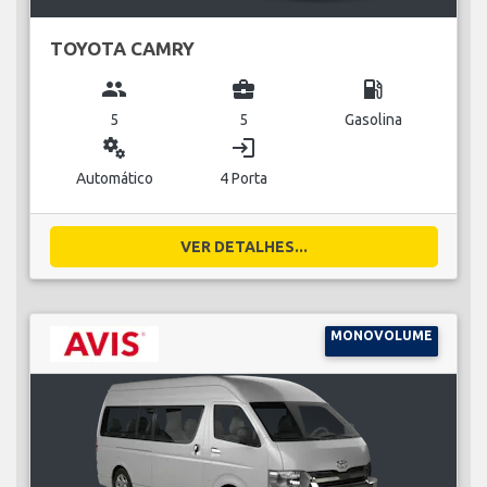
TOYOTA CAMRY
group
business_center
local_gas_station
5
5
Gasolina
miscellaneous_services
login
Automático
4 Porta
VER DETALHES...
MONOVOLUME