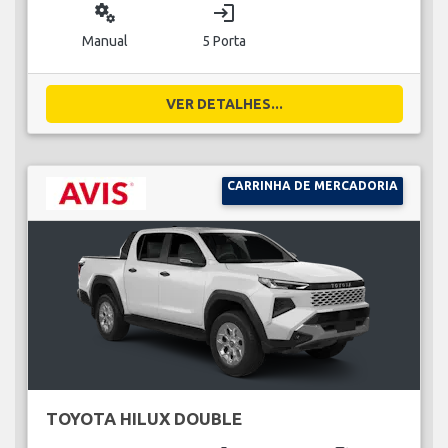
miscellaneous_services
login
Manual
5 Porta
VER DETALHES...
CARRINHA DE MERCADORIA
TOYOTA HILUX DOUBLE