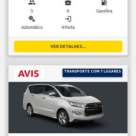
group
business_center
local_gas_station
5
0
Gasolina
miscellaneous_services
login
Automático
4 Porta
VER DETALHES...
TRANSPORTE COM 7 LUGARES