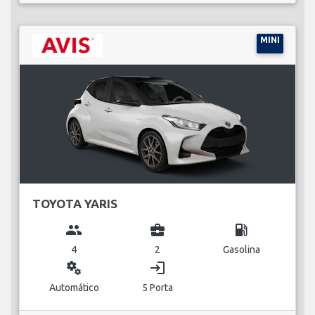
MINI
TOYOTA YARIS
group
business_center
local_gas_station
4
2
Gasolina
miscellaneous_services
login
Automático
5 Porta