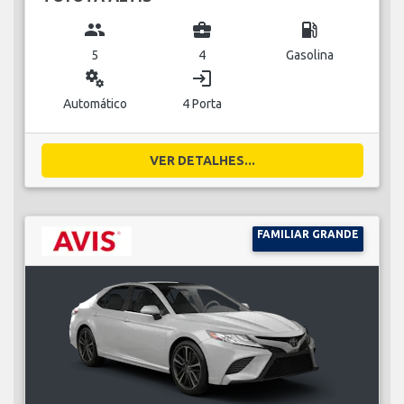
group
business_center
local_gas_station
5
4
Gasolina
miscellaneous_services
login
Automático
4 Porta
VER DETALHES...
FAMILIAR GRANDE