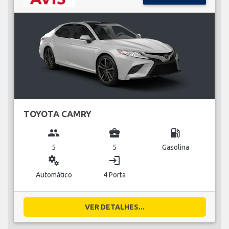
TOYOTA CAMRY
group
business_center
local_gas_station
5
5
Gasolina
miscellaneous_services
login
Automático
4 Porta
VER DETALHES...