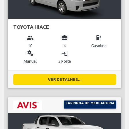
TOYOTA HIACE
group
business_center
local_gas_station
10
4
Gasolina
miscellaneous_services
login
Manual
5 Porta
VER DETALHES...
CARRINHA DE MERCADORIA