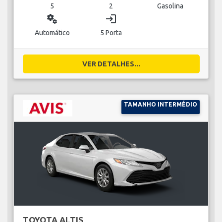
5
2
Gasolina
miscellaneous_services
login
Automático
5 Porta
VER DETALHES...
TAMANHO INTERMÉDIO
TOYOTA ALTIS