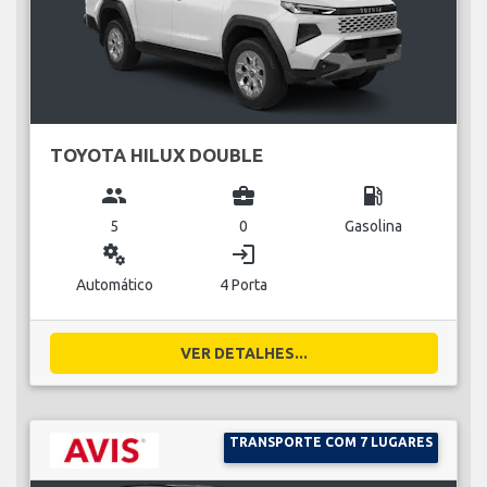
TOYOTA HILUX DOUBLE
group
business_center
local_gas_station
5
0
Gasolina
miscellaneous_services
login
Automático
4 Porta
VER DETALHES...
TRANSPORTE COM 7 LUGARES