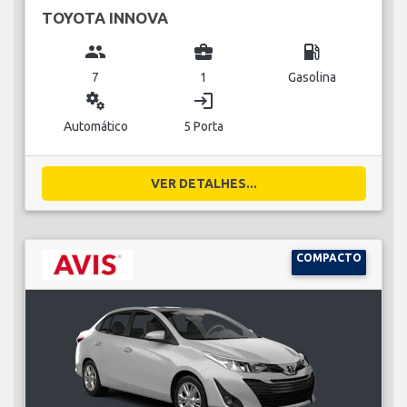
TOYOTA INNOVA
group
business_center
local_gas_station
7
1
Gasolina
miscellaneous_services
login
Automático
5 Porta
VER DETALHES...
COMPACTO