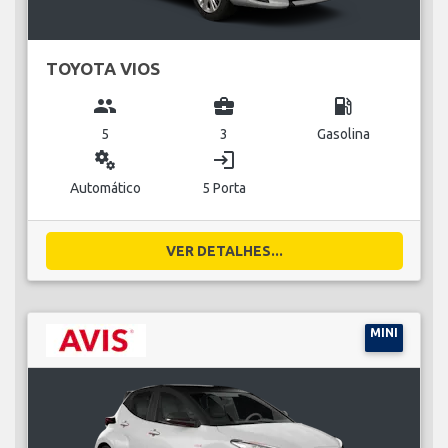
TOYOTA VIOS
group
business_center
local_gas_station
5
3
Gasolina
miscellaneous_services
login
Automático
5 Porta
VER DETALHES...
MINI