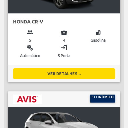
HONDA CR-V
group
business_center
local_gas_station
5
4
Gasolina
miscellaneous_services
login
Automático
5 Porta
VER DETALHES...
ECONÓMICO