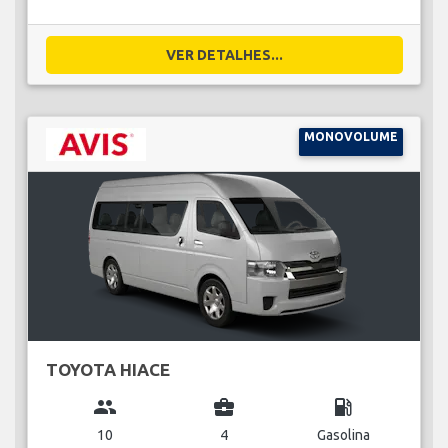
VER DETALHES...
MONOVOLUME
TOYOTA HIACE
group
business_center
local_gas_station
10
4
Gasolina