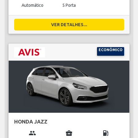
Automático
5 Porta
VER DETALHES...
ECONÓMICO
HONDA JAZZ
group
business_center
local_gas_station