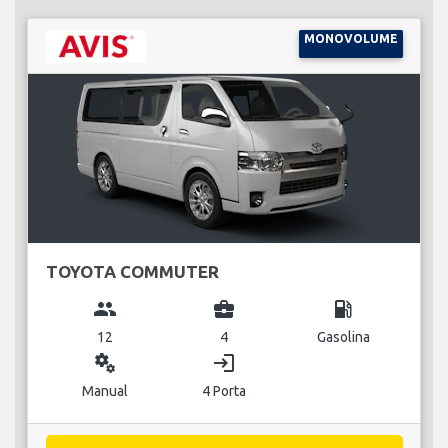
MONOVOLUME
TOYOTA COMMUTER
group
business_center
local_gas_station
12
4
Gasolina
miscellaneous_services
login
Manual
4 Porta