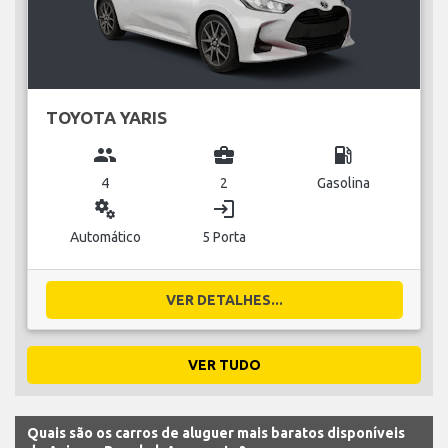
TOYOTA YARIS
group
business_center
local_gas_station
4
2
Gasolina
miscellaneous_services
login
Automático
5 Porta
VER DETALHES...
VER TUDO
Quais são os carros de aluguer mais baratos disponíveis