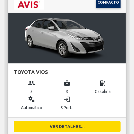
COMPACTO
TOYOTA VIOS
group
business_center
local_gas_station
5
3
Gasolina
miscellaneous_services
login
Automático
5 Porta
VER DETALHES...