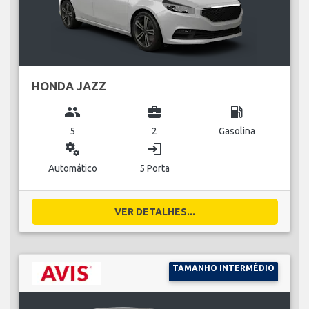
HONDA JAZZ
group
business_center
local_gas_station
5
2
Gasolina
miscellaneous_services
login
Automático
5 Porta
VER DETALHES...
TAMANHO INTERMÉDIO