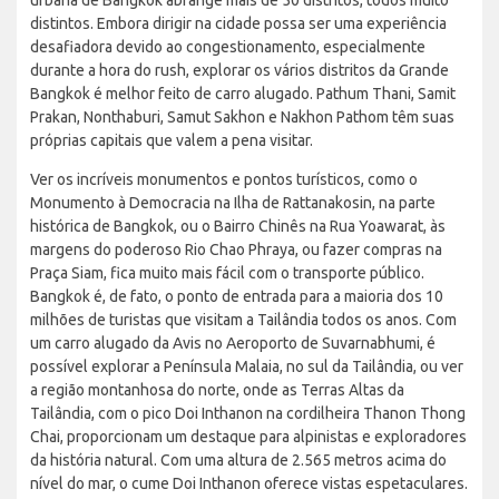
distintos. Embora dirigir na cidade possa ser uma experiência
desafiadora devido ao congestionamento, especialmente
durante a hora do rush, explorar os vários distritos da Grande
Bangkok é melhor feito de carro alugado. Pathum Thani, Samit
Prakan, Nonthaburi, Samut Sakhon e Nakhon Pathom têm suas
próprias capitais que valem a pena visitar.
Ver os incríveis monumentos e pontos turísticos, como o
Monumento à Democracia na Ilha de Rattanakosin, na parte
histórica de Bangkok, ou o Bairro Chinês na Rua Yoawarat, às
margens do poderoso Rio Chao Phraya, ou fazer compras na
Praça Siam, fica muito mais fácil com o transporte público.
Bangkok é, de fato, o ponto de entrada para a maioria dos 10
milhões de turistas que visitam a Tailândia todos os anos. Com
um carro alugado da Avis no Aeroporto de Suvarnabhumi, é
possível explorar a Península Malaia, no sul da Tailândia, ou ver
a região montanhosa do norte, onde as Terras Altas da
Tailândia, com o pico Doi Inthanon na cordilheira Thanon Thong
Chai, proporcionam um destaque para alpinistas e exploradores
da história natural. Com uma altura de 2.565 metros acima do
nível do mar, o cume Doi Inthanon oferece vistas espetaculares.