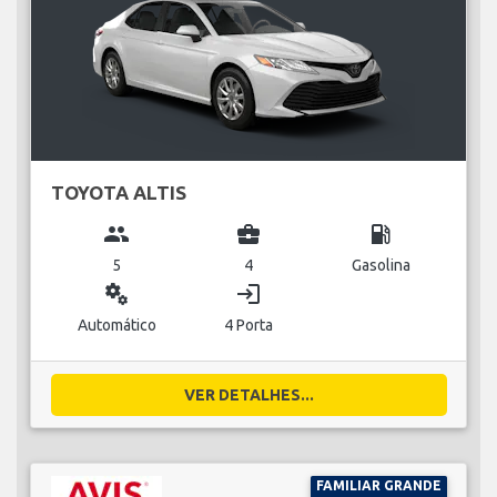
TOYOTA ALTIS
group
business_center
local_gas_station
5
4
Gasolina
miscellaneous_services
login
Automático
4 Porta
VER DETALHES...
FAMILIAR GRANDE