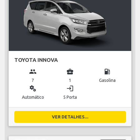
TOYOTA INNOVA
group
business_center
local_gas_station
7
1
Gasolina
miscellaneous_services
login
Automático
5 Porta
VER DETALHES...