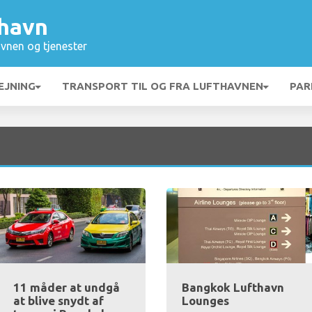
havn
vnen og tjenester
EJNING
TRANSPORT TIL OG FRA LUFTHAVNEN
PAR
11 måder at undgå
Bangkok Lufthavn
at blive snydt af
Lounges