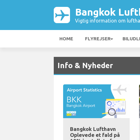
Bangkok Luft
Vigtig information om luftha
HOME
FLYREJSER
BILUDL
Info & Nyheder
Bangkok Lufthavn
Oplevede et fald på