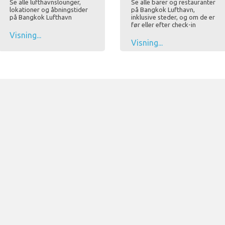
Se alle lufthavnslounger,
Se alle barer og restauranter
lokationer og åbningstider
på Bangkok Lufthavn,
på Bangkok Lufthavn
inklusive steder, og om de er
før eller efter check-in
Visning...
Visning...