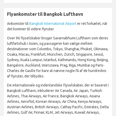
Flyankomster til Bangkok Lufthavn
Ankomster til
Bangkok International Airport
er ret forkælet, når
det kommer til videre flyruter.
Over 96 flyselskaber bruger Savarnabhumi Lufthavn som deres
luftfartshub i Asien, og passagerer kan vælge mellem
destinationer som Colombo, Tokyo, Shanghai, Phuket, Okinawa,
Osaka, Macau, Frankfurt, München, Zürich, Singapore, Seoul,
Sydney, Kuala Lumpur, Istanbul, Kathmandu, Hong Kong, Beijing,
Bangalore, Auckland, Warszawa, Prag, Riga, Mumbai og Paris-
Charles de Gaulle for bare at nævne nogle få af de hundredvis
af flyruter, der tilbydes.
De internationale og indenlandske flyselskaber, der er baseret i
Bangkok Lufthavn, inkluderer Air Canada, Air Japan, Turkish
Airlines, Thai Airways, Air France, Bangkok Airways, Asiana
Airlines, Aeroflot, Korean Airways, Air China, Kenya Airways,
Austrian Airlines, British Airways, Cathay Pacific, Emirates, Delta
Airlines, Gulf Air, Finnair, KLM, Jet Airways, Kuwait Airways,