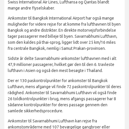
Swiss International Air Lines, Lufthansa og Qantas blandt
mange andre flyselskaber.
Ankomster til Bangkok International Airport har også mange
muligheder for videre rejse for at komme fra lufthavnen til byen
Bangkok og andre distrikter. En direkte motorvejsforbindelse
tager passagerer med billeje til byen. Savarnabhumi Lufthavn,
som den kaldes på thai-sprog, ligger lidt over 25 km/16 miles
fra centrale Bangkok, nemlig i Samut Prakan-provinsen.
Sidste år delte Savarnabhumi-ankomster lufthavnen med i alt
47,9 millioner passagerer, hvilket gør den til den 6. travleste
lufthavn i Asien og også den mest besøgte i Thailand.
Der er 130 paskontrolpunkter for ankomster til Bangkok
Lufthavn, mens afgange vil finde 72 paskontrolpunkter til deres
rådighed. Ankomster til Savarnabhumi Lufthavn vil også finde
26 toldkontrolpunkter i brug, mens afgangs passagerer har 8
sådanne kontrolpunkter for deres passage gennem den
samlede sikkerhedsprocedure.
Ankomster til Savarnabhumi Lufthavn kan rejse fra
ankomstområderne med 107 bevægelige gangbroer eller