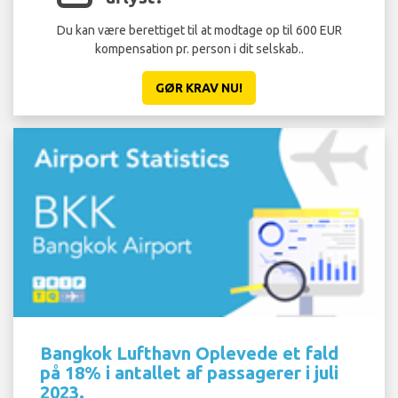
Du kan være berettiget til at modtage op til 600 EUR
kompensation pr. person i dit selskab..
GØR KRAV NU!
Bangkok Lufthavn Oplevede et fald
på 18% i antallet af passagerer i juli
2023.