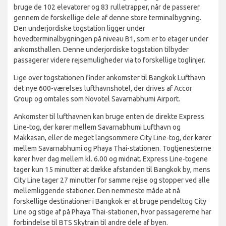
bruge de 102 elevatorer og 83 rulletrapper, når de passerer
gennem de forskellige dele af denne store terminalbygning.
Den underjordiske togstation ligger under
hovedterminalbygningen på niveau B1, som er to etager under
ankomsthallen. Denne underjordiske togstation tilbyder
passagerer videre rejsemuligheder via to forskellige toglinjer.
Lige over togstationen finder ankomster til Bangkok Lufthavn
det nye 600-værelses lufthavnshotel, der drives af Accor
Group og omtales som Novotel Savarnabhumi Airport.
Ankomster til lufthavnen kan bruge enten de direkte Express
Line-tog, der kører mellem Savarnabhumi Lufthavn og
Makkasan, eller de meget langsommere City Line-tog, der kører
mellem Savarnabhumi og Phaya Thai-stationen. Togtjenesterne
kører hver dag mellem kl. 6.00 og midnat. Express Line-togene
tager kun 15 minutter at dække afstanden til Bangkok by, mens
City Line tager 27 minutter for samme rejse og stopper ved alle
mellemliggende stationer. Den nemmeste måde at nå
forskellige destinationer i Bangkok er at bruge pendeltog City
Line og stige af på Phaya Thai-stationen, hvor passagererne har
forbindelse til BTS Skytrain til andre dele af byen.