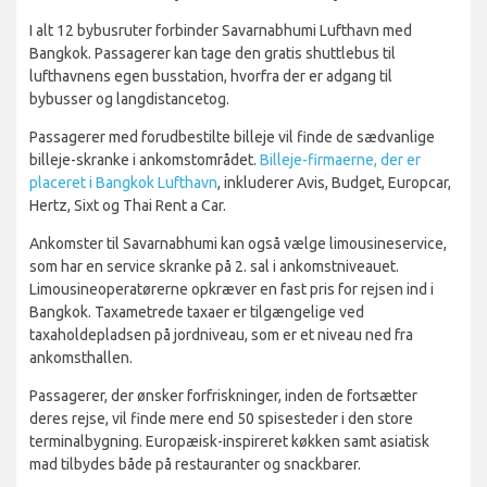
I alt 12 bybusruter forbinder Savarnabhumi Lufthavn med
Bangkok. Passagerer kan tage den gratis shuttlebus til
lufthavnens egen busstation, hvorfra der er adgang til
bybusser og langdistancetog.
Passagerer med forudbestilte billeje vil finde de sædvanlige
billeje-skranke i ankomstområdet.
Billeje-firmaerne, der er
placeret i Bangkok Lufthavn
, inkluderer Avis, Budget, Europcar,
Hertz, Sixt og Thai Rent a Car.
Ankomster til Savarnabhumi kan også vælge limousineservice,
som har en service skranke på 2. sal i ankomstniveauet.
Limousineoperatørerne opkræver en fast pris for rejsen ind i
Bangkok. Taxametrede taxaer er tilgængelige ved
taxaholdepladsen på jordniveau, som er et niveau ned fra
ankomsthallen.
Passagerer, der ønsker forfriskninger, inden de fortsætter
deres rejse, vil finde mere end 50 spisesteder i den store
terminalbygning. Europæisk-inspireret køkken samt asiatisk
mad tilbydes både på restauranter og snackbarer.