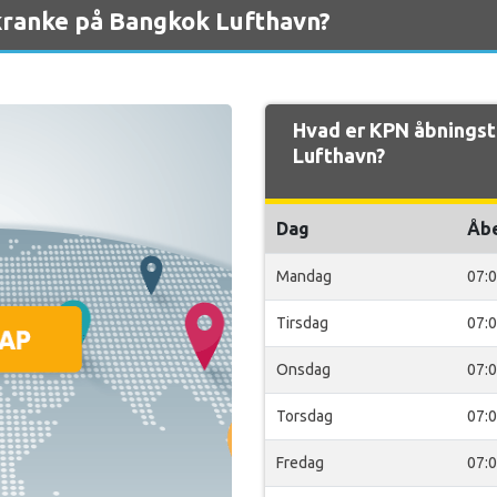
kranke på Bangkok Lufthavn?
Hvad er KPN åbningst
Lufthavn?
Dag
Åb
Mandag
07:
Tirsdag
07:
Onsdag
07:
Torsdag
07:
Fredag
07: