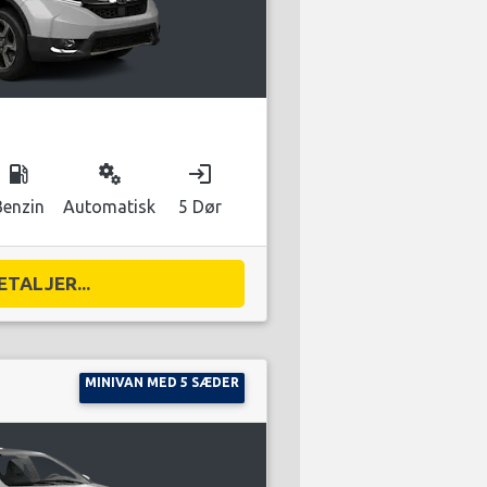
local_gas_station
miscellaneous_services
login
Benzin
Automatisk
5 Dør
ETALJER...
MINIVAN MED 5 SÆDER