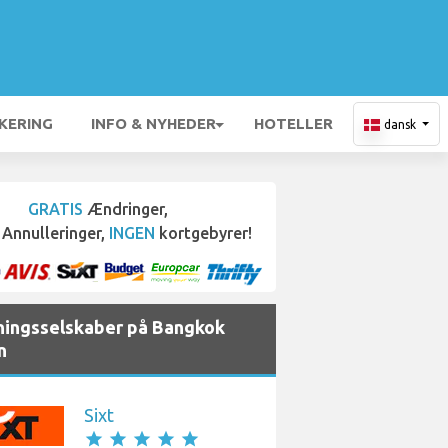
KERING
INFO & NYHEDER
HOTELLER
dansk
GRATIS
Ændringer,
Annulleringer,
INGEN
kortgebyrer!
jningsselskaber på Bangkok
n
Sixt
star
star
star
star
star