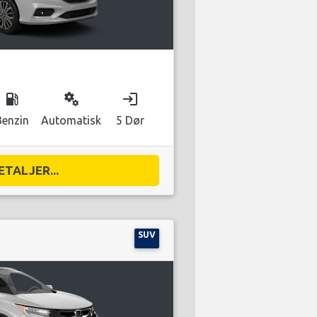
local_gas_station
miscellaneous_services
login
Benzin
Automatisk
5 Dør
ETALJER...
SUV