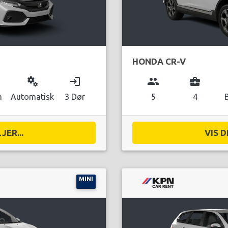
HONDA CR-V
miscellaneous_services
login
group
business_center
n
Automatisk
3 Dør
5
4
JER...
VIS D
MINI