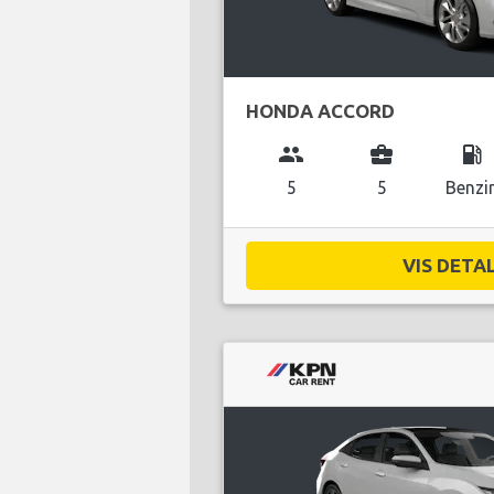
HONDA ACCORD
group
business_center
local_gas_station
5
5
Benzi
VIS DETAL