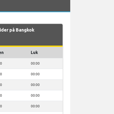
ider på Bangkok
en
Luk
00
00:00
00
00:00
00
00:00
00
00:00
00
00:00