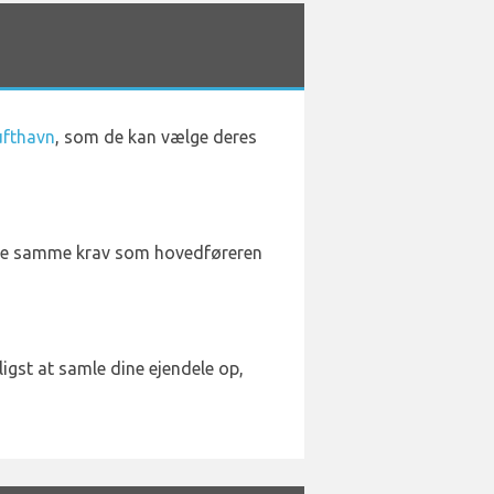
ufthavn
, som de kan vælge deres
er de samme krav som hovedføreren
ligst at samle dine ejendele op,