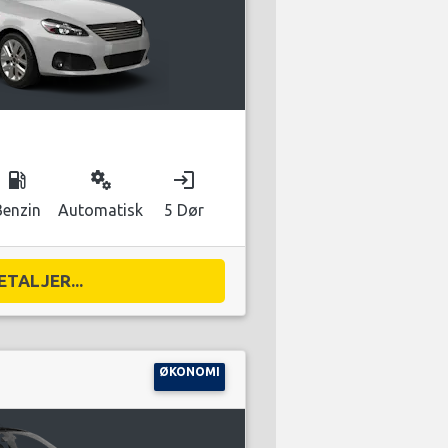
local_gas_station
miscellaneous_services
login
Benzin
Automatisk
5 Dør
ETALJER...
ØKONOMI