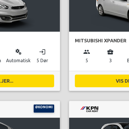
MITSUBISHI XPANDER
miscellaneous_services
login
group
business_center
n
Automatisk
5 Dør
5
3
JER...
VIS D
ØKONOMI