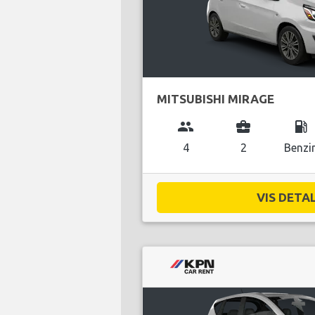
MITSUBISHI MIRAGE
group
business_center
local_gas_station
4
2
Benzi
VIS DETAL