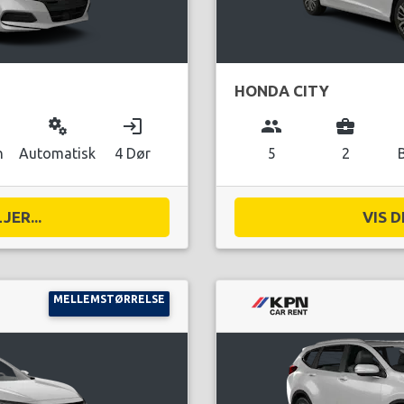
HONDA CITY
miscellaneous_services
login
group
business_center
n
Automatisk
4 Dør
5
2
JER...
VIS D
MELLEMSTØRRELSE