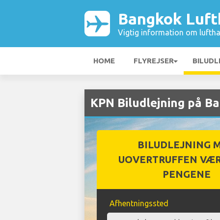
Bangkok Luft
Vigtig information om luftha
HOME
FLYREJSER
BILUDL
KPN Biludlejning på B
BILUDLEJNING 
UOVERTRUFFEN VÆR
PENGENE
Afhentningssted