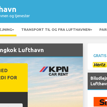
havn
vnen og tjenester
EJNING
TRANSPORT TIL OG FRA LUFTHAVNEN
PAR
angkok Lufthavn
GRATIS
MED
DI FOR
Biludle
Lufthav