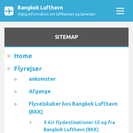
Bangkok Lufthavn
Vigtig information om lufthavnen og tjenester
SITEMAP
Home
Flyrejser
ankomster
Afgange
Flyselskaber hos Bangkok Lufthavn
(BKK)
9 Air flydestinationer til og fra
Bangkok Lufthavn (BKK)