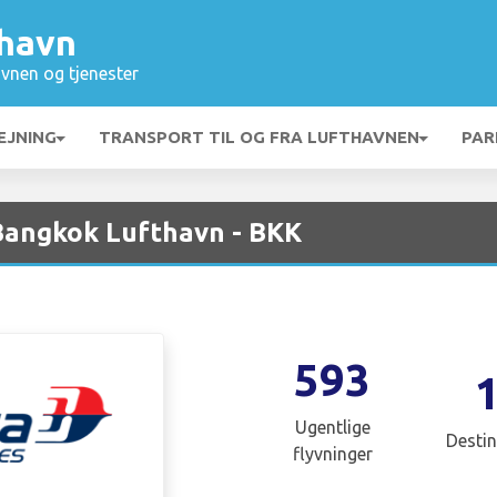
havn
vnen og tjenester
EJNING
TRANSPORT TIL OG FRA LUFTHAVNEN
PAR
 Bangkok Lufthavn - BKK
593
Ugentlige
Destin
flyvninger