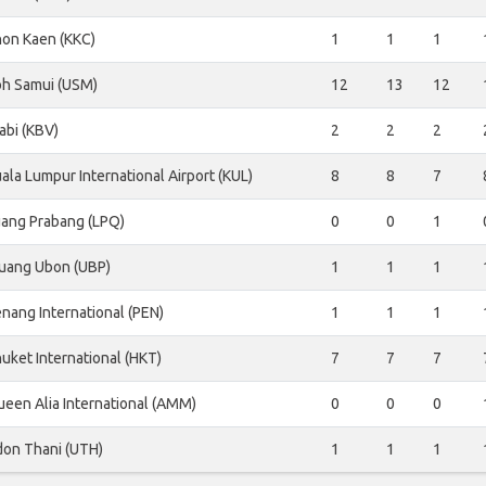
on Kaen (KKC)
1
1
1
h Samui (USM)
12
13
12
abi (KBV)
2
2
2
ala Lumpur International Airport (KUL)
8
8
7
ang Prabang (LPQ)
0
0
1
uang Ubon (UBP)
1
1
1
nang International (PEN)
1
1
1
uket International (HKT)
7
7
7
een Alia International (AMM)
0
0
0
on Thani (UTH)
1
1
1