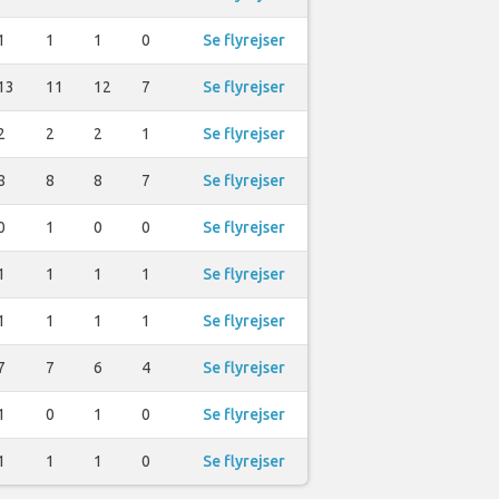
1
1
1
0
Se flyrejser
13
11
12
7
Se flyrejser
2
2
2
1
Se flyrejser
8
8
8
7
Se flyrejser
0
1
0
0
Se flyrejser
1
1
1
1
Se flyrejser
1
1
1
1
Se flyrejser
7
7
6
4
Se flyrejser
1
0
1
0
Se flyrejser
1
1
1
0
Se flyrejser