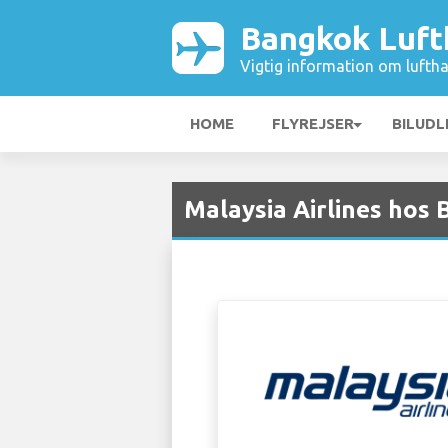
Bangkok Luft
Vigtig information om luftha
HOME
FLYREJSER
BILUDL
Malaysia Airlines hos