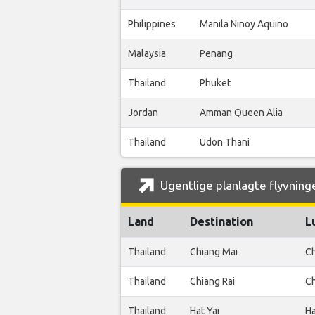
Philippines
Manila Ninoy Aquino
Malaysia
Penang
Thailand
Phuket
Jordan
Amman Queen Alia
Thailand
Udon Thani
Ugentlige planlagte flyvninge
Land
Destination
L
Thailand
Chiang Mai
Ch
Thailand
Chiang Rai
Ch
Thailand
Hat Yai
Ha