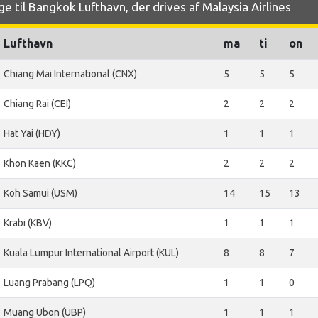
e til Bangkok Lufthavn, der drives af Malaysia Airlines
Lufthavn
ma
ti
on
Chiang Mai International (CNX)
5
5
5
Chiang Rai (CEI)
2
2
2
Hat Yai (HDY)
1
1
1
Khon Kaen (KKC)
2
2
2
Koh Samui (USM)
14
15
13
Krabi (KBV)
1
1
1
Kuala Lumpur International Airport (KUL)
8
8
7
Luang Prabang (LPQ)
1
1
0
Muang Ubon (UBP)
1
1
1