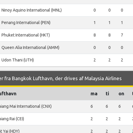
Ninoy Aquino International (MNL)
0
0
0
Penang International (PEN)
1
1
1
Phuket International (HKT)
8
8
7
Queen Alia International (AMM)
0
0
0
Udon Thani (UTH)
2
2
2
r fra Bangkok Lufthavn, der drives af Malaysia Airlines
ufthavn
ma
ti
on
iang Mai International (CNX)
6
6
6
iang Rai (CEI)
2
2
2
t Yai (HDY)
2
2
2