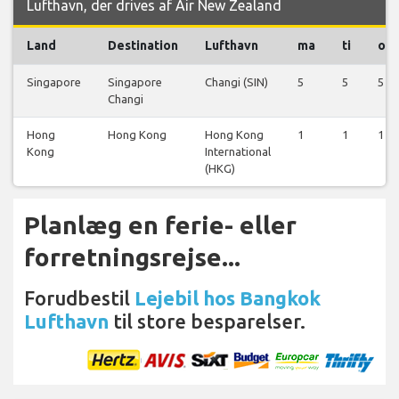
Lufthavn, der drives af Air New Zealand
Land
Destination
Lufthavn
ma
ti
on
Singapore
Singapore
Changi (SIN)
5
5
5
Changi
Hong
Hong Kong
Hong Kong
1
1
1
Kong
International
(HKG)
Planlæg en ferie- eller
forretningsrejse...
Forudbestil
Lejebil hos Bangkok
Lufthavn
til store besparelser.