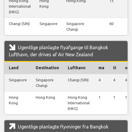
Hong Kong
Hong
Hong Kong
13
International
Kong
(HKG)
Changi (SIN)
Singapore
Singapore
60
Changi
Ugentlige planlagte flyafgange til Bangkok
Lufthavn, der drives af Air New Zealand
Land
Destination
Lufthavn
ma
ti
on
Singapore
Singapore
Changi (SIN)
4
4
4
Changi
Hong
Hong Kong
Hong Kong
1
1
1
Kong
International
(HKG)
Ugentlige planlagte flyvninger fra Bangkok