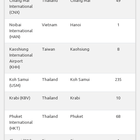
Chiang Mai
Thailand
Chiang Mai
49
International
(CNX)
Noibai
Vietnam
Hanoi
1
International
(HAN)
Kaoshiung
Taiwan
Kaohsiung
8
International
Airport
(KHH)
Koh Samui
Thailand
Koh Samui
235
(USM)
Krabi (KBV)
Thailand
Krabi
10
Phuket
Thailand
Phuket
68
International
(HKT)