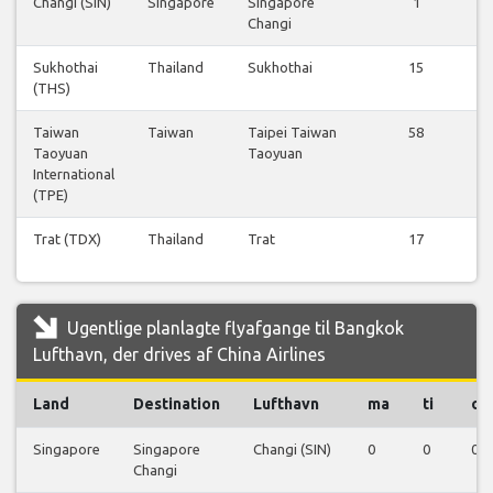
Changi (SIN)
Singapore
Singapore
1
Changi
Sukhothai
Thailand
Sukhothai
15
(THS)
Taiwan
Taiwan
Taipei Taiwan
58
Taoyuan
Taoyuan
International
(TPE)
Trat (TDX)
Thailand
Trat
17
Ugentlige planlagte flyafgange til Bangkok
Lufthavn, der drives af China Airlines
Land
Destination
Lufthavn
ma
ti
on
Singapore
Singapore
Changi (SIN)
0
0
0
Changi