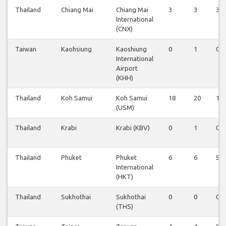
Thailand
Chiang Mai
Chiang Mai
3
3
3
International
(CNX)
Taiwan
Kaohsiung
Kaoshiung
0
1
0
International
Airport
(KHH)
Thailand
Koh Samui
Koh Samui
18
20
19
(USM)
Thailand
Krabi
Krabi (KBV)
0
1
0
Thailand
Phuket
Phuket
6
6
5
International
(HKT)
Thailand
Sukhothai
Sukhothai
0
0
0
(THS)