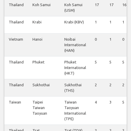
Thailand
Koh Samui
Koh Samui
17
17
16
(USM)
Thailand
Krabi
Krabi (KBV)
1
1
1
Vietnam
Hanoi
Noibai
0
1
0
International
(HAN)
Thailand
Phuket
Phuket
5
5
5
International
(HKT)
Thailand
Sukhothai
Sukhothai
2
2
2
(THS)
Taiwan
Taipei
Taiwan
4
3
5
Taiwan
Taoyuan
Taoyuan
International
(TPE)
Thailand
Trat
Trat (TDX)
2
2
2