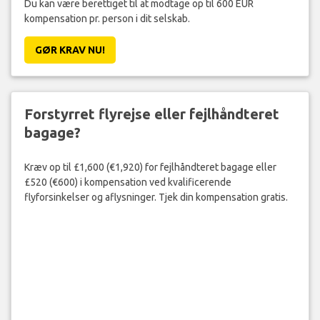
Blev dit fly forsinket eller aflyst?
Du kan være berettiget til at modtage op til 600 EUR
kompensation pr. person i dit selskab.
GØR KRAV NU!
Forstyrret flyrejse eller fejlhåndteret
bagage?
Kræv op til £1,600 (€1,920) for fejlhåndteret bagage eller
£520 (€600) i kompensation ved kvalificerende
flyforsinkelser og aflysninger. Tjek din kompensation gratis.