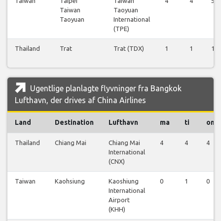
Taiwan
Taipei
Taiwan
4
4
5
Taiwan
Taoyuan
Taoyuan
International
(TPE)
Thailand
Trat
Trat (TDX)
1
1
1
Ugentlige planlagte flyvninger fra Bangkok
Lufthavn, der drives af China Airlines
Land
Destination
Lufthavn
ma
ti
on
Thailand
Chiang Mai
Chiang Mai
4
4
4
International
(CNX)
Taiwan
Kaohsiung
Kaoshiung
0
1
0
International
Airport
(KHH)