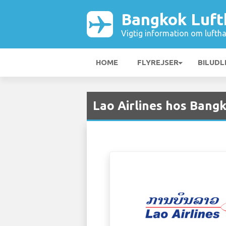
Bangkok Luft
Vigtig information om luftha
HOME
FLYREJSER
BILUDL
Lao Airlines hos Bang