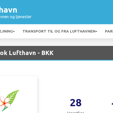
havn
vnen og tjenester
EJNING
TRANSPORT TIL OG FRA LUFTHAVNEN
PAR
kok Lufthavn - BKK
28