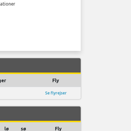
ationer
ger
Fly
Se flyrejser
lø
sø
Fly