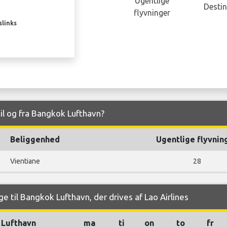
Ugentlige
Destin
flyvninger
slinks
til og fra Bangkok Lufthavn?
Beliggenhed
Ugentlige flyvnin
Vientiane
28
e til Bangkok Lufthavn, der drives af Lao Airlines
Lufthavn
ma
ti
on
to
fr