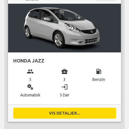
HONDA JAZZ
group
business_center
local_gas_station
5
3
Benzin
miscellaneous_services
login
Automatisk
5 Dør
VIS DETALJER...