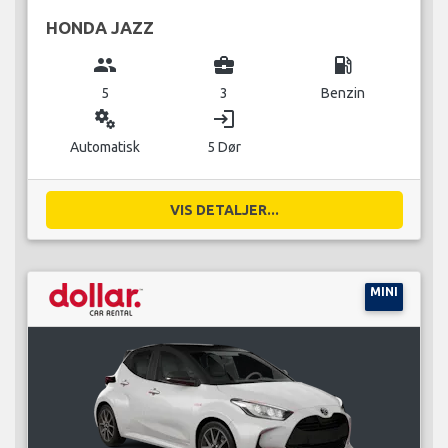
HONDA JAZZ
group
business_center
local_gas_station
5
3
Benzin
miscellaneous_services
login
Automatisk
5 Dør
VIS DETALJER...
MINI