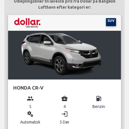
Udlejningsbiler til laveste pris fra Dollar på Bangkok
Lufthavn efter kategori er:
SUV
HONDA CR-V
group
business_center
local_gas_station
5
4
Benzin
miscellaneous_services
login
Automatisk
5 Dør