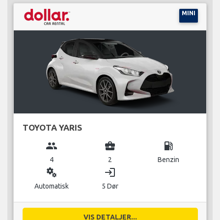
MINI
TOYOTA YARIS
group
business_center
local_gas_station
4
2
Benzin
miscellaneous_services
login
Automatisk
5 Dør
VIS DETALJER...