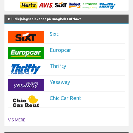
Biludlejningsselskaber på Bangkok Lufthavn
Sixt
Europcar
Thrifty
Yesaway
Chic Car Rent
VIS MERE