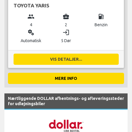
TOYOTA YARIS
group
business_center
local_gas_station
4
2
Benzin
miscellaneous_services
login
Automatisk
5 Dør
VIS DETALJER...
MERE INFO
Nærtliggende DOLLAR afhentnings- og afleveringssteder
for udlejningsbiler