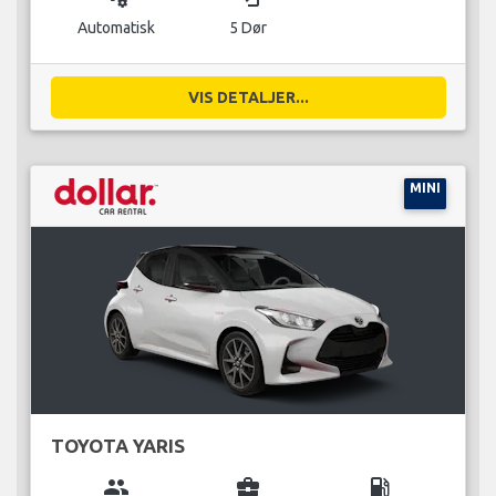
Automatisk
5 Dør
VIS DETALJER...
MINI
TOYOTA YARIS
group
business_center
local_gas_station