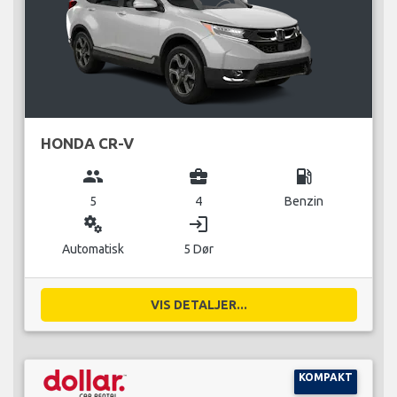
HONDA CR-V
group
business_center
local_gas_station
5
4
Benzin
miscellaneous_services
login
Automatisk
5 Dør
VIS DETALJER...
KOMPAKT