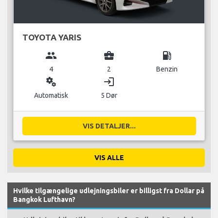
TOYOTA YARIS
group
business_center
local_gas_station
4
2
Benzin
miscellaneous_services
login
Automatisk
5 Dør
VIS DETALJER...
VIS ALLE
Hvilke tilgængelige udlejningsbiler er billigst fra Dollar på
Bangkok Lufthavn?