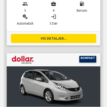
group
business_center
local_gas_station
5
4
Benzin
miscellaneous_services
login
Automatisk
5 Dør
VIS DETALJER...
KOMPAKT