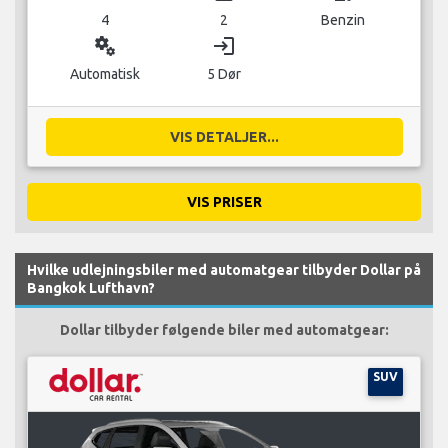
4
2
Benzin
miscellaneous_services
login
Automatisk
5 Dør
VIS DETALJER...
VIS PRISER
Hvilke udlejningsbiler med automatgear tilbyder Dollar på
Bangkok Lufthavn?
Dollar tilbyder følgende biler med automatgear:
SUV