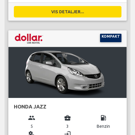
VIS DETALJER...
KOMPAKT
HONDA JAZZ
group
business_center
local_gas_station
5
3
Benzin
miscellaneous_services
login