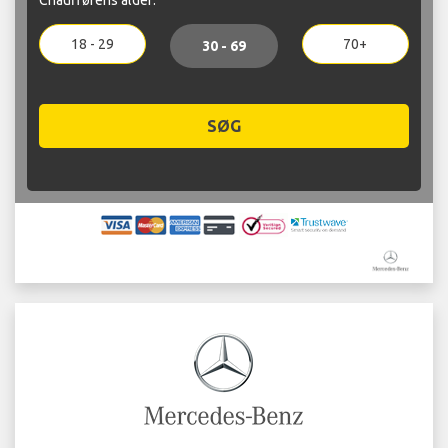
18 - 29
70+
30 - 69
SØG