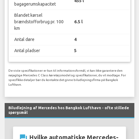
455 l
bagagerumskapacitet
Blandet kørsel
brændstofforbrug pr. 100
6.5 l
km
Antal døre
4
Antal pladser
5
De viste specifikationer er kun til informationsformål, vi kan ikke garantere den
nøjagtige Mercedes C Class køretøjsmodel og specifikationer, du vil modtage. For
specifikke detaljer bør du kontakte det givne biludlejningsfirma på Bangkok
Lufthavn.
Biludlejning af Mercedes hos Bangkok Lufthavn - ofte stillede
spørgsmål
question_answer
Hvilke automatiske Mercedes-