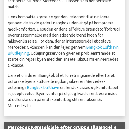
forfinelse, vil finde Mercedes C-klassen som det perfekte
match.
Dens kompakte størrelse gør den velegnet til at navigere
gennem de travle gader i Bangkok uden at gå på kompromis
med komforten. Desuden er dens effektive brændstofforbrug i
overensstemmelse med den stigende trend inden for
miljøvenlig rejse. For dem, der er interesserede i at opleve
Mercedes C-klassen, kan den lejes gennem
Bangkok Lufthavn
Biludlejning
. Udlejningsservicen giver en problemfri måde at
starte din rejse i byen med den ansete luksus fra en Mercedes
C-klasse.
Uanset om du er i Bangkok til et forretningsmøde eller for at
udforske byens kulturelle rigdom, sikrer en Mercedes-
udlejning i
Bangkok Lufthavn
en førsteklasses og komfortabel
rejseoplevelse. Byen venter på dig, og hvad er en bedre måde
at udforske den på end i komfort og stil i en luksuriøs
Mercedes-bil.
Mercedes Køretøjsleje efter gruppe tilgængelig