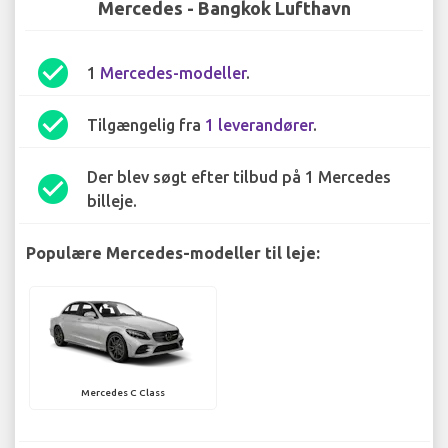
Mercedes - Bangkok Lufthavn
check_circle
1
Mercedes-modeller
.
check_circle
Tilgængelig fra
1 leverandører
.
Der blev søgt efter tilbud på 1 Mercedes
check_circle
billeje.
Populære Mercedes-modeller til leje:
Mercedes C Class