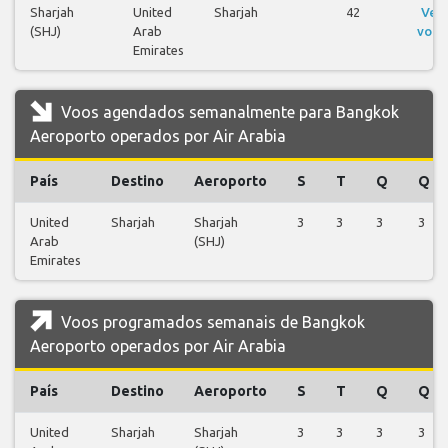
Sharjah
United
Sharjah
42
Ver
(SHJ)
Arab
voos
Emirates
Voos agendados semanalmente para Bangkok
Aeroporto operados por Air Arabia
País
Destino
Aeroporto
S
T
Q
Q
United
Sharjah
Sharjah
3
3
3
3
Arab
(SHJ)
Emirates
Voos programados semanais de Bangkok
Aeroporto operados por Air Arabia
País
Destino
Aeroporto
S
T
Q
Q
United
Sharjah
Sharjah
3
3
3
3