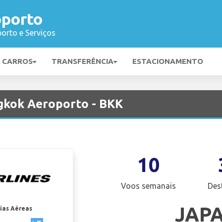
porto
orto e Serviços
E CARROS
TRANSFERÊNCIA
ESTACIONAMENTO
gkok Aeroporto - BKK
10
Voos semanais
Des
JAP
ias Aéreas