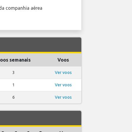
da companhia aérea
oos semanais
Voos
3
Ver voos
1
Ver voos
6
Ver voos