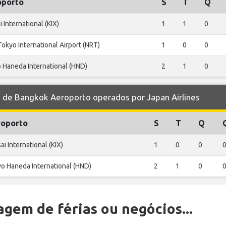
oporto
S
T
Q
 International (KIX)
1
1
0
okyo International Airport (NRT)
1
0
0
 Haneda International (HND)
2
1
0
de Bangkok Aeroporto operados por Japan Airlines
oporto
S
T
Q
ai International (KIX)
1
0
0
o Haneda International (HND)
2
1
0
gem de férias ou negócios...