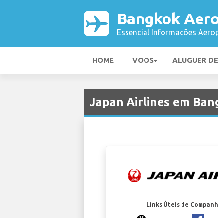
Bangkok Aero
Essencial Informações Aerop
HOME
VOOS
ALUGUER D
Japan Airlines em Ban
Links Úteis de Companh