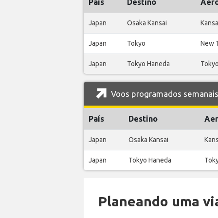
País
Destino
Aer
Japan
Osaka Kansai
Kansai
Japan
Tokyo
New T
Japan
Tokyo Haneda
Tokyo
Voos programados semanais 
País
Destino
Aer
Japan
Osaka Kansai
Kans
Japan
Tokyo Haneda
Toky
Planeando uma via