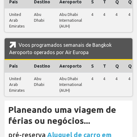
País
Destino
Aeroporto
S
T
Q
Q
United
Abu
Abu Dhabi
4
4
4
4
Arab
Dhabi
International
Emirates
(AUH)
Voos programados semanais de Bangkok
Aeroporto operados por Air Europa
País
Destino
Aeroporto
S
T
Q
Q
United
Abu
Abu Dhabi
4
4
4
4
Arab
Dhabi
International
Emirates
(AUH)
Planeando uma viagem de
férias ou negócios...
pré-reserva
Aluguel de carro em