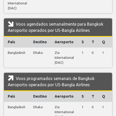
International
v
(DAC)
Voos agendados semanalmente para Bangkok
Aeroporto operados por US-Bangla Airlines
País
Destino
Aeroporto
S
T
Q
Q
Bangladesh
Dhaka
Zia
1
0
1
0
International
(DAC)
Voos programados semanais de Bangkok
Aeroporto operados por US-Bangla Airlines
País
Destino
Aeroporto
S
T
Q
Q
Bangladesh
Dhaka
Zia
1
0
1
0
International