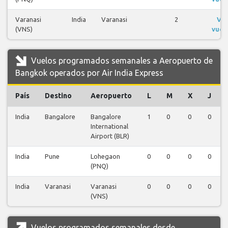
Varanasi
India
Varanasi
2
Ver
(VNS)
vuel
Vuelos programados semanales a Aeropuerto de
Bangkok operados por Air India Express
País
Destino
Aeropuerto
L
M
X
J
India
Bangalore
Bangalore
1
0
0
0
International
Airport (BLR)
India
Pune
Lohegaon
0
0
0
0
(PNQ)
India
Varanasi
Varanasi
0
0
0
0
(VNS)
Vuelos programados semanales desde