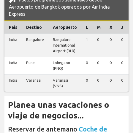
Aeropuerto de Bangkok operados por Air India
Express
País
Destino
Aeropuerto
L
M
X
J
India
Bangalore
Bangalore
1
0
0
0
International
Airport (BLR)
India
Pune
Lohegaon
0
0
0
0
(PNQ)
India
Varanasi
Varanasi
0
0
0
0
(VNS)
Planea unas vacaciones o
viaje de negocios...
Reservar de antemano
Coche de