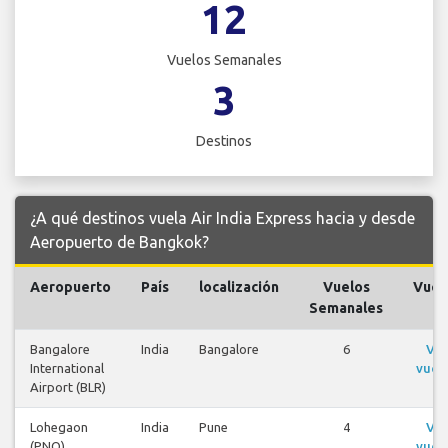
12
Vuelos Semanales
3
Destinos
¿A qué destinos vuela Air India Express hacia y desde
Aeropuerto de Bangkok?
Aeropuerto
País
localización
Vuelos
Vuel
Semanales
Bangalore
India
Bangalore
6
Ver
International
vuel
Airport (BLR)
Lohegaon
India
Pune
4
Ver
(PNQ)
vuel