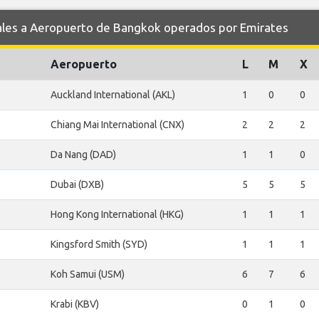
es a Aeropuerto de Bangkok operados por Emirates
Aeropuerto
L
M
X
Auckland International (AKL)
1
0
0
Chiang Mai International (CNX)
2
2
2
Da Nang (DAD)
1
1
0
Dubai (DXB)
5
5
5
Hong Kong International (HKG)
1
1
1
Kingsford Smith (SYD)
1
1
1
Koh Samui (USM)
6
7
6
Krabi (KBV)
0
1
0