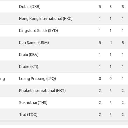
Dubai (DXB)
5
5
5
Hong Kong International (HKG)
1
1
1
Kingsford Smith (SYD)
1
1
1
Koh Samui (USM)
5
4
5
Krabi (KBV)
1
1
1
Kratie (KTI)
1
1
1
ang
Luang Prabang (LPQ)
0
0
1
Phuket International (HKT)
2
2
2
Sukhothai (THS)
2
2
2
Trat (TDX)
2
2
2