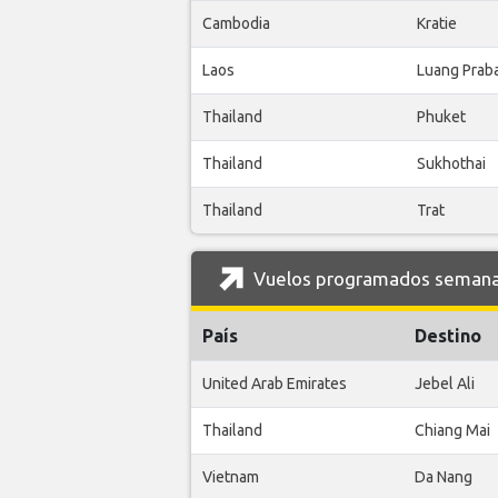
Cambodia
Kratie
Laos
Luang Prab
Thailand
Phuket
Thailand
Sukhothai
Thailand
Trat
Vuelos programados semanal
País
Destino
United Arab Emirates
Jebel Ali
Thailand
Chiang Mai
Vietnam
Da Nang