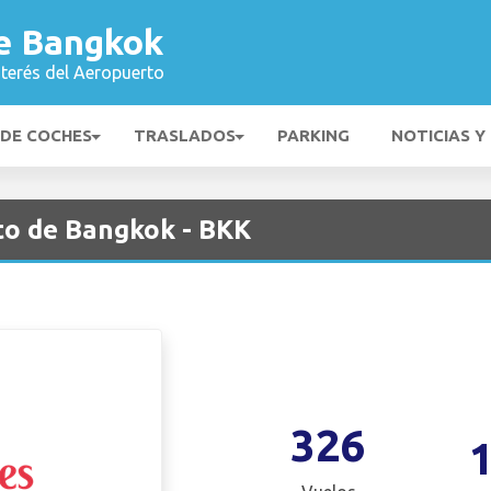
e Bangkok
nterés del Aeropuerto
 DE COCHES
TRASLADOS
PARKING
NOTICIAS Y
to de Bangkok - BKK
326