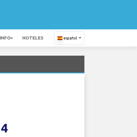
 INFO
HOTELES
español
14