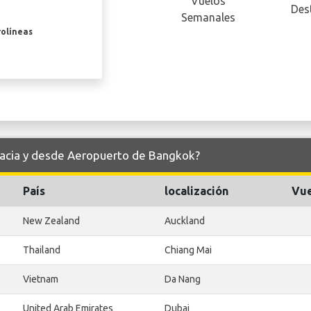
Vuelos
Des
Semanales
rolíneas
hacia y desde Aeropuerto de Bangkok?
País
localización
Vue
New Zealand
Auckland
Thailand
Chiang Mai
Vietnam
Da Nang
United Arab Emirates
Dubai