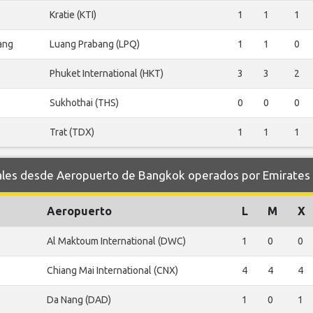
Kratie (KTI)
1
1
1
ang
Luang Prabang (LPQ)
1
1
0
Phuket International (HKT)
3
3
2
Sukhothai (THS)
0
0
0
Trat (TDX)
1
1
1
es desde Aeropuerto de Bangkok operados por Emirates
Aeropuerto
L
M
X
Al Maktoum International (DWC)
1
0
0
Chiang Mai International (CNX)
4
4
4
Da Nang (DAD)
1
0
1