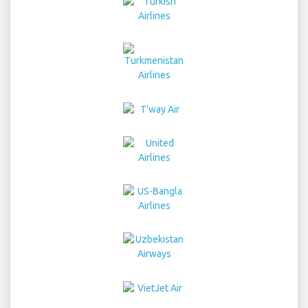
Home
vuelos
Alquiler de Coches
Traslados
Parking
Hoteles
Noticias y Info
Disclaimer
Prividad
Map de