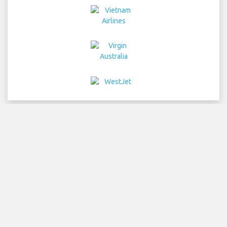
Sitio
COPYRIGHT © 2026 Try Quantum OU trading as
"TripTQ" and bangkokairport.net (also known as
TripTQ Aeropuerto de Bangkok) / All Rights Reserved.
RENUNCIA - Este sitio web no es el sitio oficial de Aeropuerto de
Bangkok