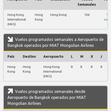
Semanales
Hong Kong
Hong
Hong Kong
104
Ve
International
Kong
vuel
(HKG)
Vuelos programados semanales a Aeropuerto de
Bangkok operados por MIAT Mongolian Airlines
País
Destino
Aeropuerto
L
M
X
J
Hong
Hong
Hong Kong
8
8
8
8
Kong
Kong
International
(HKG)
Vuelos programados semanales desde
Aeropuerto de Bangkok operados por MIAT
Mongolian Airlines