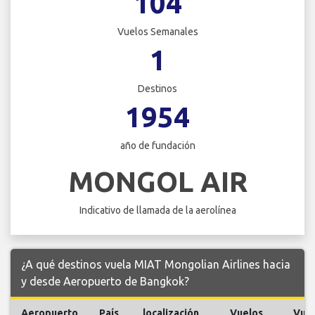
104
Vuelos Semanales
1
Destinos
1954
año de fundación
MONGOL AIR
Indicativo de llamada de la aerolínea
¿A qué destinos vuela MIAT Mongolian Airlines hacia
y desde Aeropuerto de Bangkok?
Aeropuerto
País
localización
Vuelos
Vue