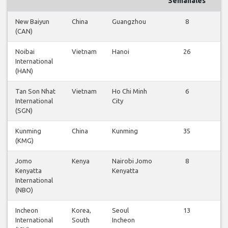
Semanales
New Baiyun
China
Guangzhou
8
(CAN)
v
Noibai
Vietnam
Hanoi
26
International
v
(HAN)
Tan Son Nhat
Vietnam
Ho Chi Minh
6
International
City
v
(SGN)
Kunming
China
Kunming
35
(KMG)
v
Jomo
Kenya
Nairobi Jomo
8
Kenyatta
Kenyatta
v
International
(NBO)
Incheon
Korea,
Seoul
13
International
South
Incheon
v