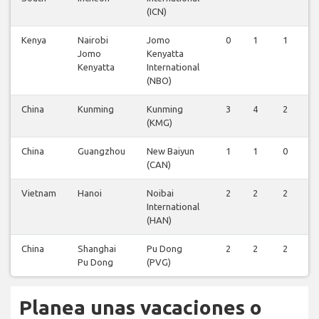
(ICN)
Kenya
Nairobi
Jomo
0
1
1
0
Jomo
Kenyatta
Kenyatta
International
(NBO)
China
Kunming
Kunming
3
4
2
3
(KMG)
China
Guangzhou
New Baiyun
1
1
0
1
(CAN)
Vietnam
Hanoi
Noibai
2
2
2
2
International
(HAN)
China
Shanghai
Pu Dong
2
2
2
2
Pu Dong
(PVG)
Planea unas vacaciones o