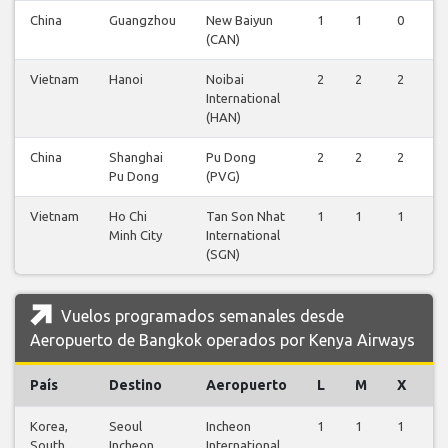
China
Guangzhou
New Baiyun
1
1
0
1
(CAN)
Vietnam
Hanoi
Noibai
2
2
2
2
International
(HAN)
China
Shanghai
Pu Dong
2
2
2
2
Pu Dong
(PVG)
Vietnam
Ho Chi
Tan Son Nhat
1
1
1
1
Minh City
International
(SGN)
Vuelos programados semanales desde
Aeropuerto de Bangkok operados por Kenya Airways
País
Destino
Aeropuerto
L
M
X
J
Korea,
Seoul
Incheon
1
1
1
1
South
Incheon
International