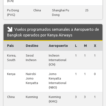
(ICN)
Pu Dong
China
Shanghai Pu
25
(PVG)
Dong
v
Vuelos programados semanales a Aeropuerto de
Bangkok operados por Kenya Airways
País
Destino
Aeropuerto
L
M
X
J
Korea,
Seoul
Incheon
1
1
1
1
South
Incheon
International
(ICN)
Kenya
Nairobi
Jomo
1
1
0
1
Jomo
Kenyatta
Kenyatta
International
(NBO)
China
Kunming
Kunming
3
3
1
3
(KMG)