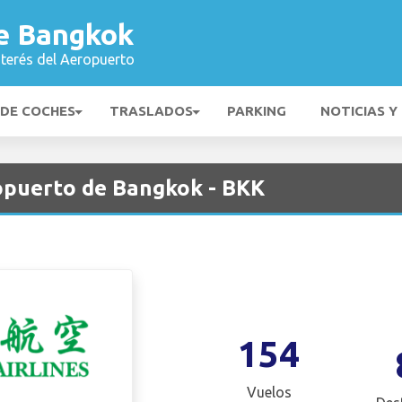
e Bangkok
nterés del Aeropuerto
 DE COCHES
TRASLADOS
PARKING
NOTICIAS Y
ropuerto de Bangkok - BKK
154
Vuelos