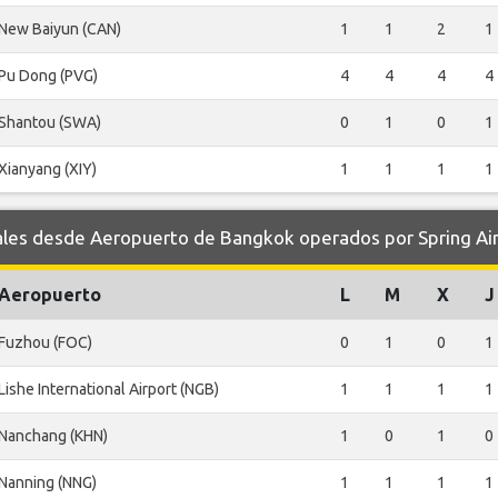
New Baiyun (CAN)
1
1
2
1
Pu Dong (PVG)
4
4
4
4
Shantou (SWA)
0
1
0
1
Xianyang (XIY)
1
1
1
1
es desde Aeropuerto de Bangkok operados por Spring Air
Aeropuerto
L
M
X
J
Fuzhou (FOC)
0
1
0
1
Lishe International Airport (NGB)
1
1
1
1
Nanchang (KHN)
1
0
1
0
Nanning (NNG)
1
1
1
1