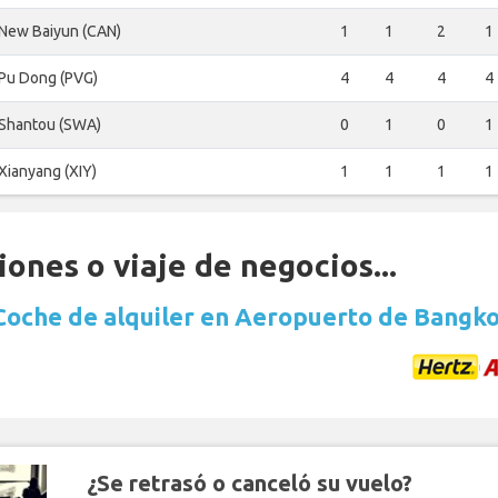
New Baiyun (CAN)
1
1
2
1
Pu Dong (PVG)
4
4
4
4
Shantou (SWA)
0
1
0
1
Xianyang (XIY)
1
1
1
1
ones o viaje de negocios...
Coche de alquiler en Aeropuerto de Bangk
¿Se retrasó o canceló su vuelo?