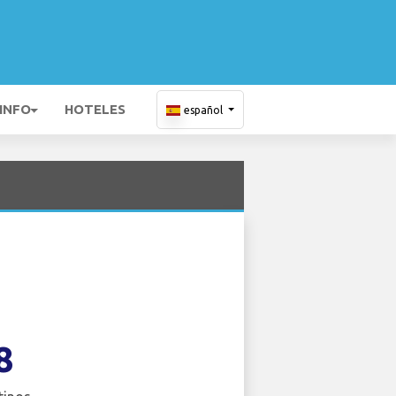
 INFO
HOTELES
español
8