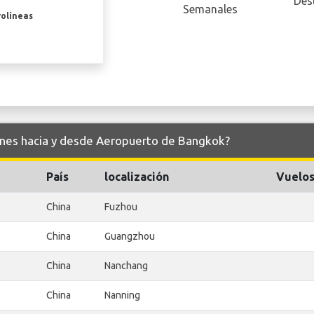
Des
Semanales
rolíneas
lines hacia y desde Aeropuerto de Bangkok?
País
localización
Vuelos
China
Fuzhou
China
Guangzhou
China
Nanchang
China
Nanning