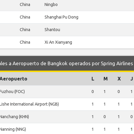
China
Ningbo
China
Shanghai Pu Dong
China
Shantou
China
Xi An Xianyang
s a Aeropuerto de Bangkok operados por Spring Airlines
Aeropuerto
L
M
X
J
Fuzhou (FOC)
0
1
0
1
Lishe International Airport (NGB)
1
1
1
1
Nanchang (KHN)
1
0
1
0
Nanning (NNG)
1
1
1
1