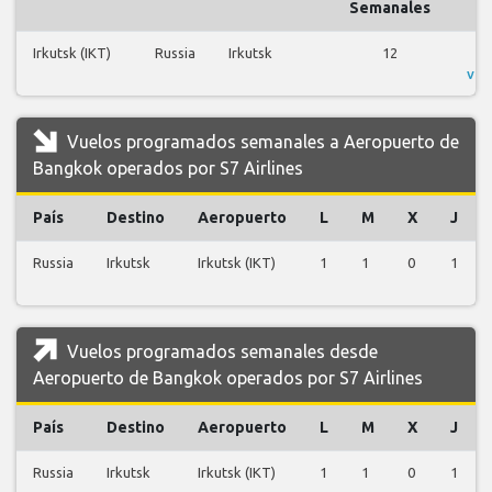
Semanales
Irkutsk (IKT)
Russia
Irkutsk
12
V
vue
Vuelos programados semanales a Aeropuerto de
Bangkok operados por S7 Airlines
País
Destino
Aeropuerto
L
M
X
J
Russia
Irkutsk
Irkutsk (IKT)
1
1
0
1
Vuelos programados semanales desde
Aeropuerto de Bangkok operados por S7 Airlines
País
Destino
Aeropuerto
L
M
X
J
Russia
Irkutsk
Irkutsk (IKT)
1
1
0
1