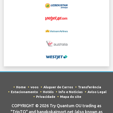
Home
voos
Aluguer de Carros
Transferência
Estacionamento
Hotéis
Info e Notícias
Aviso Legal
Privacidade
Mapa do site
COPYRIGHT © 2026 Try Quantum OU trading as
"TripTQ" and bangkokairport.net (also known as